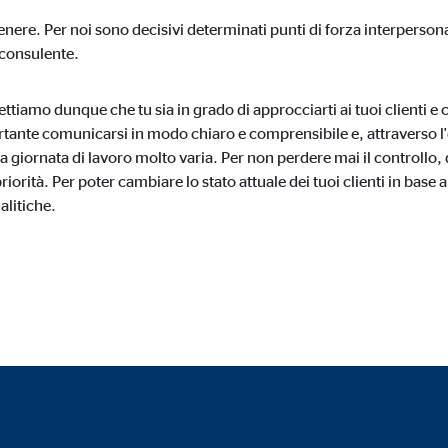
tenere. Per noi sono decisivi determinati punti di forza interpersona
 consulente.
 bloccati per impostazione predefinita.Se vengono accettati i cookie da med
nsenso manuale.
tiamo dunque che tu sia in grado di approcciarti ai tuoi clienti e c
tante comunicarsi in modo chiaro e comprensibile e, attraverso l
a giornata di lavoro molto varia. Per non perdere mai il controllo, 
priorità. Per poter cambiare lo stato attuale dei tuoi clienti in base a
gle_maps
nalitiche.
le Ireland Ltd.
usione delle mappe interattive Google
esi
tube
le Ireland Ltd.