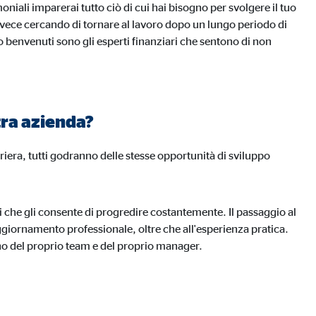
iali imparerai tutto ciò di cui hai bisogno per svolgere il tuo
 invece cercando di tornare al lavoro dopo un lungo periodo di
o benvenuti sono gli esperti finanziari che sentono di non
A tal fine, i dati
tra azienda?
riera, tutti godranno delle stesse opportunità di sviluppo
li che gli consente di progredire costantemente. Il passaggio al
aggiornamento professionale, oltre che all'esperienza pratica.
gno del proprio team e del proprio manager.