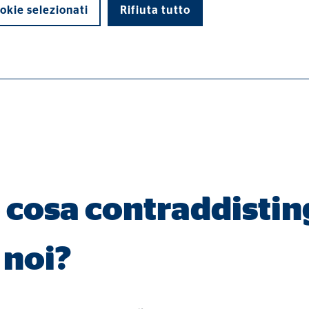
okie selezionati
Rifiuta tutto
nco della monotonia della tua routine lavorativa e hai voglia di ess
di base e sono necessari per il corretto funzionamento del sito web.
 cosa contraddistin
ypo_user
3 Association
 noi?
rizzazione delle impostazioni dell'utente
ione del Browser