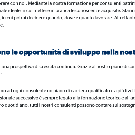
are con noi. Mediante la nostra formazione per consulenti patrimon
lta di dati statistici sull'uso del sito we
onale ideale in cui mettere in pratica le conoscenze acquisite. Stai
 a 26 mesi
e, in cui potrai decidere quando, dove e quanto lavorare. Altrettant
le.
 agli utenti di visualizzare pubblicità personalizzata durante la navigazione. 
ono le opportunità di sviluppo nella nos
no la navigazione dell'utente anche in altri siti web.
 una prospettiva di crescita continua. Grazie al nostro piano di car
e.
mo ad ogni consulente un piano di carriera qualificato e a più livel
ssionale successivo è sempre legato alla formazione teorica e all'
book Ireland Ltd.
ro quotidiano, tutti i nostri consulenti possono contare sul soste
egamento ai profili degli utenti
si