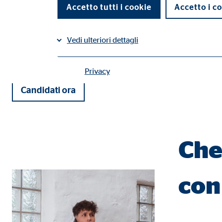
Accetto tutti i cookie
Accetto i co
È solo il tuo impegno a determinare il tuo successo. Se sei sta
competenti e cordiali, sei nel posto giusto.
Vedi ulteriori dettagli
Inizia anche tu a lavorare come consulente patrimoniale OVB!
Privacy
Contatti |
Cookie tecnici
Candidati ora
I cookie tecnici permettono l'utilizzo delle funzioni 
Impostazioni utente
Che
Nome:
fe_t
Fornitore:
TYPO
con
Finalità:
Memo
Scadenza dei Cookie:
Sess