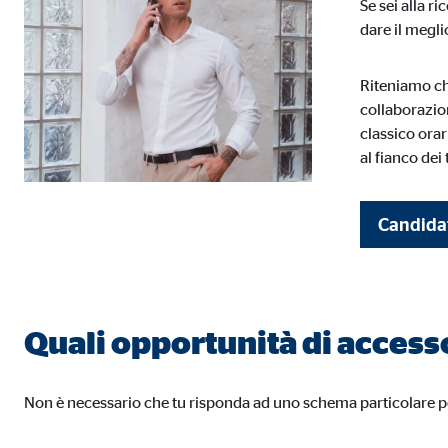
Se sei alla r
Cookie di consenso
dare il megli
Nome:
cook
Riteniamo ch
Fornitore:
min
collaborazion
classico orar
Finalità:
Gest
al fianco dei 
Scadenza dei Cookie:
1 a
Candidati
Cookie statistici
I cookie statistici raccolgono informazioni in modo an
Quali opportunità di access
Google Analytics
Nome:
_ga,
Non è necessario che tu risponda ad uno schema particolare per
Fornitore:
Goog