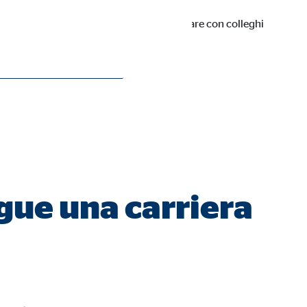
ere indipendente e allo stesso tempo lavorare con colleghi
gue una carriera