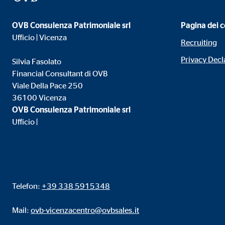
Finalità:
Incl
OVB Consulenza Patrimoniale srl
Pagina dei c
Scadenza dei Cookie:
24 m
Ufficio | Vicenza
Recruiting
Privacy Decl
Silvia Fasolato
Financial Consultant di OVB
Viale Della Pace 250
36100 Vicenza
OVB Consulenza Patrimoniale srl
Ufficio |
Telefon:
+39 338 5915348
Mail:
ovb-vicenzacentro@ovbsales.it