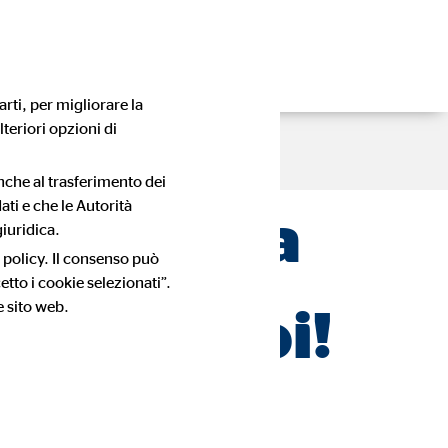
rti, per migliorare la
lteriori opzioni di
anche al trasferimento dei
ati e che le Autorità
a carriera
iuridica.
 policy. Il consenso può
tto i cookie selezionati”.
e sito web.
are con noi!
me consulente OVB così speciale.