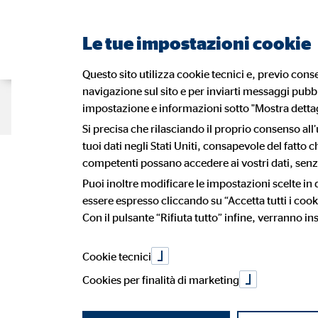
Le tue impostazioni cookie
Questo sito utilizza cookie tecnici e, previo conse
navigazione sul sito e per inviarti messaggi pubbli
Pagina dei consulenti
Recruiting
impostazione e informazioni sotto "Mostra dettagl
Si precisa che rilasciando il proprio consenso all’
tuoi dati negli Stati Uniti, consapevole del fatto
Vuoi intrapre
competenti possano accedere ai vostri dati, senza
Puoi inoltre modificare le impostazioni scelte in
essere espresso cliccando su “Accetta tutti i cook
Con il pulsante “Rifiuta tutto” infine, verranno ins
professionale?
Cookie tecnici
Cookies per finalità di marketing
Flessibilità, autodeterminazione e un lavoro appagante con un 