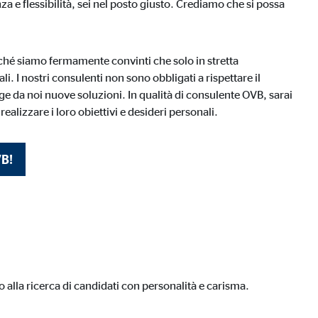
a e flessibilità, sei nel posto giusto. Crediamo che si possa
ché siamo fermamente convinti che solo in stretta
i. I nostri consulenti non sono obbligati a rispettare il
ige da noi nuove soluzioni. In qualità di consulente OVB, sarai
 realizzare i loro obiettivi e desideri personali.
VB!
utilizzano il sito web.
alla ricerca di candidati con personalità e carisma.