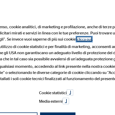
nso, cookie analitici, di marketing e profilazione, anche di terze pa
citari mirati e servizi in linea con le tue preferenze. Puoi trovare u
Privacy Declaration
i". Se invece vuoi saperne di più sui cookie
.
clicca qui
utilizzo di cookie statistici e per finalità di marketing, acconsenti 
 che gli USA non garantiscano un adeguato livello di protezione dei d
ndere una nuov
 che in tal caso sia possibile avvalersi di un’adeguata protezione g
 qualsiasi momento, accedendo al link presente nella nostra cookie
ie” o selezionando le diverse categorie di cookie cliccando su “Acce
tallati i soli cookie tecnici finalizzati al funzionamento del present
 Inizia a lavor
Cookie statistici
Media esterni
obiettivo e un senso preciso: è questo ciò che rende il lavoro co