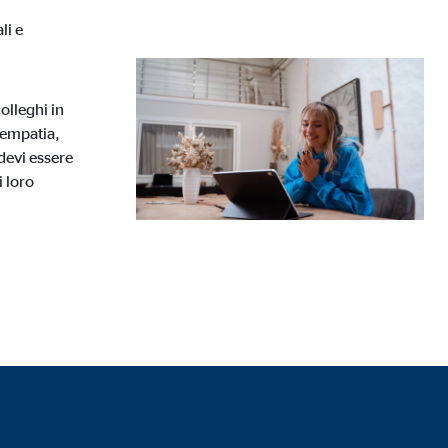
li e
ia esterni, l'accesso a
olleghi in
'empatia,
devi essere
i loro