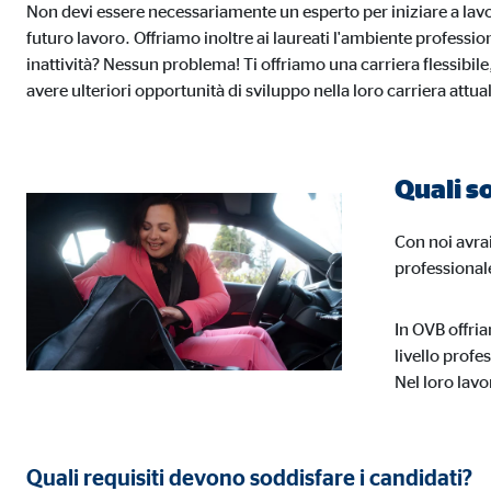
Non devi essere necessariamente un esperto per iniziare a lavor
Finalità:
Racco
futuro lavoro. Offriamo inoltre ai laureati l'ambiente professi
Scadenza dei Cookie:
fino
inattività? Nessun problema! Ti offriamo una carriera flessibil
avere ulteriori opportunità di sviluppo nella loro carriera attua
Cookies per finalità di marketing
I cookie utilizzati per finalità di marketing consentono
Quali s
potrebbero essere trasmessi a terze parti, che traccia
Con noi avrai
professional
Facebook Pixel
Nome:
_fbp
In OVB offria
livello profe
Fornitore:
Face
Nel loro lavo
Finalità:
Coll
Scadenza dei Cookie:
3 me
Quali requisiti devono soddisfare i candidati?