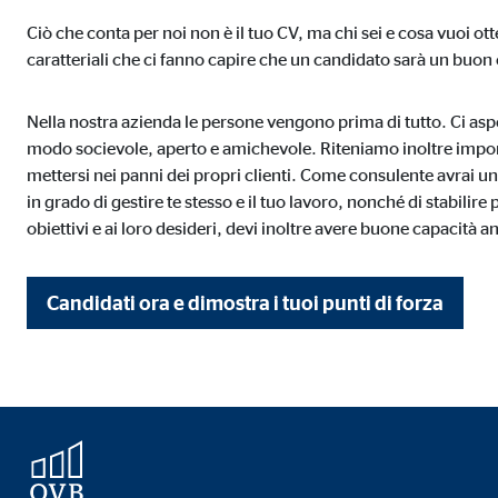
Ciò che conta per noi non è il tuo CV, ma chi sei e cosa vuoi ot
Media esterni
caratteriali che ci fanno capire che un candidato sarà un buon
I contenuti di piattaforme video e cartografiche sono
questo contenuto non richiede più il rilascio del co
Nella nostra azienda le persone vengono prima di tutto. Ci aspet
modo socievole, aperto e amichevole. Riteniamo inoltre impor
Google Maps
mettersi nei panni dei propri clienti. Come consulente avrai un
in grado di gestire te stesso e il tuo lavoro, nonché di stabilire 
Nome:
goo
obiettivi e ai loro desideri, devi inoltre avere buone capacità a
Fornitore:
Goog
Finalità:
Incl
Candidati ora e dimostra i tuoi punti di forza
Scadenza dei Cookie:
24 m
YouTube
Nome:
you
Fornitore:
Goog