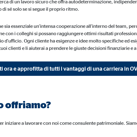
icerca di un lavoro sicuro che offra autodeterminazione, indipendenz
o di sé solo se si segue il proprio ritmo.
ie_consent_v2
e sia essenziale un'intensa cooperazione all'interno del team, per
dshape
e con i colleghi si possano raggiungere ottimi risultati professional
io d'ufficio. Ogni cliente ha esigenze e idee molto specifiche ed es
ire le impostazioni relative al consenso
tuoi clienti e li aiuterai a prendere le giuste decisioni finanziarie e a
nno
 ora e approfitta di tutti i vantaggi di una carriera in O
onimo. Queste informazioni ci aiutano a capire il modo in cui i nostri utenti 
o offriamo?
 _gat_UA-41411249-12, _gid
 iniziare a lavorare con noi come consulente patrimoniale. Siamo 
le Ireland Ltd.