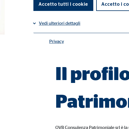
Accetto tutti i cookie
Accetto i co
Vedi ulteriori dettagli
Privacy
Contatti |
Cookie tecnici
I cookie tecnici permettono l'utilizzo delle funzioni 
Il profi
Impostazioni utente
Nome:
fe_t
Patrimon
Fornitore:
TYPO
Finalità:
Memo
Scadenza dei Cookie:
Sess
OVB Consulenza Patrimoniale srl è la 