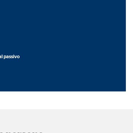
A tal fine, i dati
al passivo