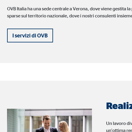
OVB Italia ha una sede centrale a Verona, dove viene gestita la
Finalità:
Incl
sparse sul territorio nazionale, dove i nostri consulenti insieme
Scadenza dei Cookie:
24 m
I servizi di OVB
Reali
Un lavoro div
un'ottima re