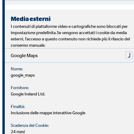
Media esterni
I contenuti di piattaforme video e cartografiche sono bloccati per
impostazione predefinita.Se vengono accettati i cookie da media
Aumenta il tuo stipendio
esterni, l'accesso a questo contenuto non richiede più il rilascio del
consenso manuale.
Il nostro principio di performance si applica anche all'ambito
Google Maps
della retribuzione. Ogni volta che si sale di livello, la
retribuzione aumenta. In definitiva, è solo l'impegno di
Nome:
tempo e fatica a determinare la tua retribuzione.
google_maps
Fornitore:
Google Ireland Ltd.
Finalità:
Inclusione delle mappe interattive Google
Scadenza dei Cookie:
24 mesi