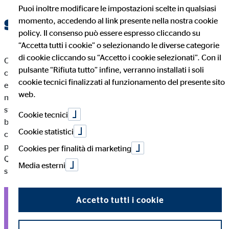
Puoi inoltre modificare le impostazioni scelte in qualsiasi
sviluppo presso OVB
momento, accedendo al link presente nella nostra cookie
policy. Il consenso può essere espresso cliccando su
“Accetta tutti i cookie” o selezionando le diverse categorie
di cookie cliccando su “Accetto i cookie selezionati”. Con il
Con noi non vivrai mai un lavoro stagnante. Ad OVB ogni
pulsante “Rifiuta tutto” infine, verranno installati i soli
consulente patrimoniale segue un piano di carriera qualificato
cookie tecnici finalizzati al funzionamento del presente sito
e articolato in più fasi, che consente uno sviluppo continuo. Il
web.
nostro sistema di carriera garantisce a ogni consulente le
stesse opportunità di avanzamento, indipendentemente da
Cookie tecnici
background, età o sesso. Ciò significa che non è un superiore,
Cookie statistici
con la sua valutazione individuale, a determinare il tuo
percorso di carriera, ma solo il tuo rendimento personale.
Cookies per finalità di marketing
Quindi, se porti con te impegno e competenze professionali
Media esterni
sufficienti, riuscirai a fare strada presso OVB.
Accetto tutti i cookie
Candidati ora