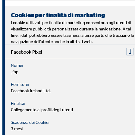
Cookies per finalità di marketing
I cookie utilizzati per finalità di marketing consentono agli utenti di
visualizzare pubblicità personalizzata durante la navigazione. A tal
fine, i dati potrebbero essere trasmessi a terze parti, che tracciano la
navigazione dell'utente anche in altri siti web.
Allena le soft skills
Facebook Pixel
Nell'ambito del piano di carriera vengono allenate anche le
Nome:
_fbp
tue abilità sociali e personali, in modo da renderti un forte
partner interpersonale per i tuoi clienti. Ai livelli di carriera
Fornitore:
più alti, inoltre, ci si concentra sulle capacità di leadership.
Facebook Ireland Ltd.
Finalità:
Collegamento ai profili degli utenti
Scadenza dei Cookie:
3 mesi