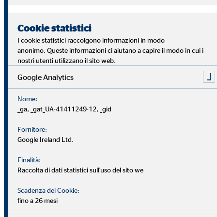
Cookie statistici
I cookie statistici raccolgono informazioni in modo
anonimo. Queste informazioni ci aiutano a capire il modo in cui i
nostri utenti utilizzano il sito web.
Google Analytics
Nome:
Accresci le tue competenze
_ga, _gat_UA-41411249-12, _gid
Grazie a una solida formazione e a un continuo
Fornitore:
aggiornamento, le tue conoscenze specialistiche nel campo
Google Ireland Ltd.
della finanza e delle assicurazioni vengono
Finalità:
sistematicamente approfondite e sempre aggiornate.
Raccolta di dati statistici sull'uso del sito we
Scadenza dei Cookie:
fino a 26 mesi