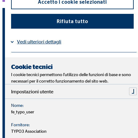
Accetto i cookie selezionati
Rifiuta tutto
Vedi ulteriori dettagli
Privacy
Contatti |
Cookie tecnici
I cookie tecnici permettono l'utilizzo delle funzioni di base e sono
necessari per il corretto funzionamento del sito web.
Il tuo piano di carriera OVB
Impostazioni utente
Nome:
Nel nostro piano di carriera, ogni consulente patrimoniale
fe_typo_user
percorre le stesse tappe. Il raggiungimento del livello
successivo è sempre legato alla formazione teorica e
Fornitore:
TYPO3 Association
all'aggiornamento professionale, oltre che ai requisiti pratici.