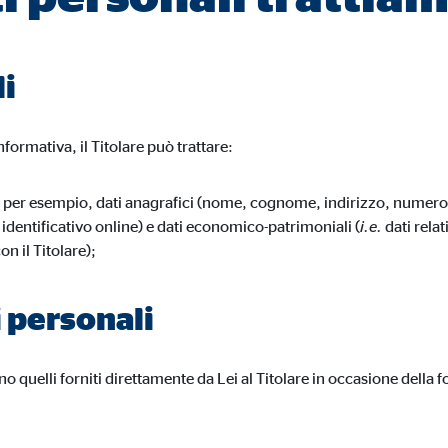
lta di dati statistici sull'uso del sito we
 a 26 mesi
li
Informativa, il Titolare può trattare:
 agli utenti di visualizzare pubblicità personalizzata durante la navigazione. 
no la navigazione dell'utente anche in altri siti web.
 per esempio, dati anagrafici (nome, cognome, indirizzo, numero di
identificativo online) e dati economico-patrimoniali (
i.e.
dati relat
n il Titolare);
i personali
book Ireland Ltd.
egamento ai profili degli utenti
ono quelli forniti direttamente da Lei al Titolare in occasione della 
si