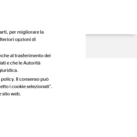
rti, per migliorare la
lteriori opzioni di
anche al trasferimento dei
ati e che le Autorità
iuridica.
 policy. Il consenso può
tto i cookie selezionati”.
e sito web.
rsonali
a informarla sulle finalità e le