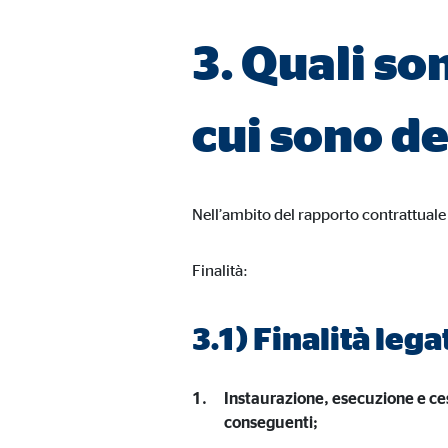
Media esterni
3. Quali so
I contenuti di piattaforme video e cartografiche sono
questo contenuto non richiede più il rilascio del co
cui sono de
Google Maps
Nome:
goo
Nell’ambito del rapporto contrattuale 
Fornitore:
Goog
Finalità:
Incl
Finalità:
Scadenza dei Cookie:
24 m
3.1) Finalità lega
YouTube
Instaurazione, esecuzione e ces
Nome:
you
conseguenti;
Fornitore:
Goog