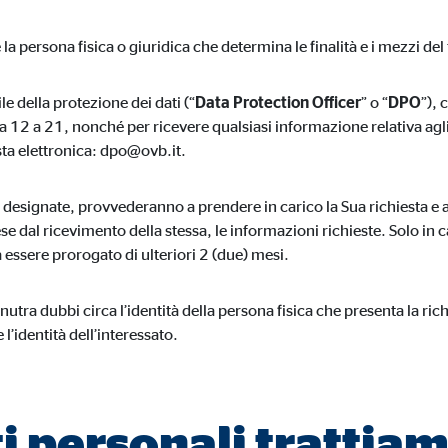
 la persona fisica o giuridica che determina le finalità e i mezzi del
ie_consent_v2
dshape
e della protezione dei dati (“
Data Protection Officer
” o “
DPO
”), 
. da 12 a 21, nonché per ricevere qualsiasi informazione relativa agl
ire le impostazioni relative al consenso
sta elettronica: dpo@ovb.it.
nno
ure designate, provvederanno a prendere in carico la Sua richiesta e 
e dal ricevimento della stessa, le informazioni richieste. Solo in c
 essere prorogato di ulteriori 2 (due) mesi.
onimo. Queste informazioni ci aiutano a capire il modo in cui i nostri utenti 
utra dubbi circa l’identità della persona fisica che presenta la rich
’identità dell’interessato.
 _gat_UA-41411249-12, _gid
ti personali trattia
le Ireland Ltd.