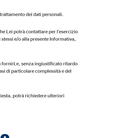
 trattamento dei dati personali.
che Lei potrà contattare per l’esercizio
i stessi e/o alla presente Informativa,
a fornirLe, senza ingiustificato ritardo
asi di particolare complessità e del
utilizzano il sito web.
iesta, potrà richiedere ulteriori
mo