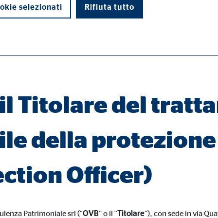
i personali e sui diritti che Le sono riconosciuti dal Regolamento 
okie selezionati
Rifiuta tutto
trattamento dei dati personali nonché alla loro libera circolazione 
petto degli artt. 13 e 14 del Regolamento UE 679/2016, potrà esser
vessero comportare ulteriori trattamenti.
di base e sono necessari per il corretto funzionamento del sito web.
il Titolare del tratt
e della protezione 
ypo_user
3 Association
ction Officer)
rizzazione delle impostazioni dell'utente
ione del Browser
ulenza Patrimoniale srl (“
OVB
” o il “
Titolare
”), con sede in via Q