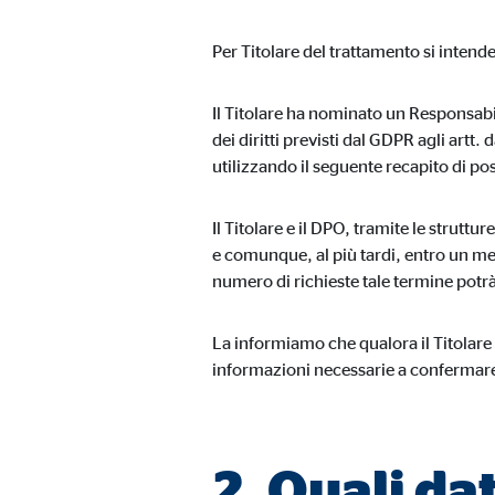
Cookie di consenso
Per Titolare del trattamento si intende
Nome:
cook
Fornitore:
min
Il Titolare ha nominato un Responsabil
dei diritti previsti dal GDPR agli artt
Finalità:
Gest
utilizzando il seguente recapito di po
Scadenza dei Cookie:
1 a
Il Titolare e il DPO, tramite le strutt
e comunque, al più tardi, entro un mes
Cookie statistici
numero di richieste tale termine potrà
I cookie statistici raccolgono informazioni in modo an
La informiamo che qualora il Titolare n
informazioni necessarie a confermare l
Google Analytics
Nome:
_ga,
2. Quali da
Fornitore:
Goog