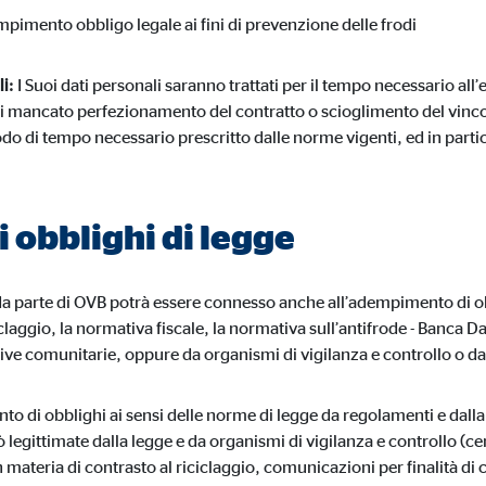
pimento obbligo legale ai fini di prevenzione delle frodi
li:
I Suoi dati personali saranno trattati per il tempo necessario all’
di mancato perfezionamento del contratto o scioglimento del vincol
odo di tempo necessario prescritto dalle norme vigenti, ed in parti
obblighi di legge
 da parte di OVB potrà essere connesso anche all’adempimento di obbl
laggio, la normativa fiscale, la normativa sull’antifrode - Banca Dat
ve comunitarie, oppure da organismi di vigilanza e controllo o da a
 di obblighi ai sensi delle norme di legge da regolamenti e dal
ò legittimate dalla legge e da organismi di vigilanza e controllo (ce
 materia di contrasto al riciclaggio, comunicazioni per finalità di 