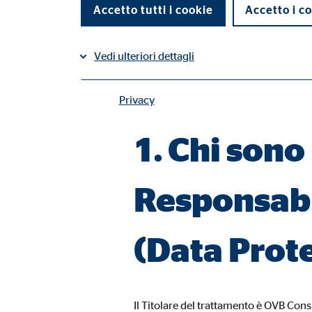
modalità del trattamento dei Suoi dat
Accetto tutti i cookie
Accetto i co
delle persone fisiche, con riguardo al 
Vedi ulteriori dettagli
La presente Informativa, resa nel ris
servizi aggiuntivi da Lei richiesti do
Privacy
Contatti |
Cookie tecnici
I cookie tecnici permettono l'utilizzo delle funzioni 
1. Chi sono 
Impostazioni utente
Responsabil
Nome:
fe_t
Fornitore:
TYPO
(Data Prote
Finalità:
Memo
Scadenza dei Cookie:
Sess
Il Titolare del trattamento è OVB Cons