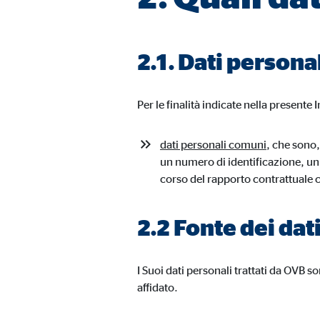
Finalità:
Racco
Scadenza dei Cookie:
fino
2.1. Dati persona
Cookies per finalità di marketing
Per le finalità indicate nella presente 
I cookie utilizzati per finalità di marketing consentono
potrebbero essere trasmessi a terze parti, che traccia
dati personali comuni
, che sono,
un numero di identificazione, un 
Facebook Pixel
corso del rapporto contrattuale co
Nome:
_fbp
2.2 Fonte dei dat
Fornitore:
Face
Finalità:
Coll
I Suoi dati personali trattati da OVB s
affidato.
Scadenza dei Cookie:
3 me