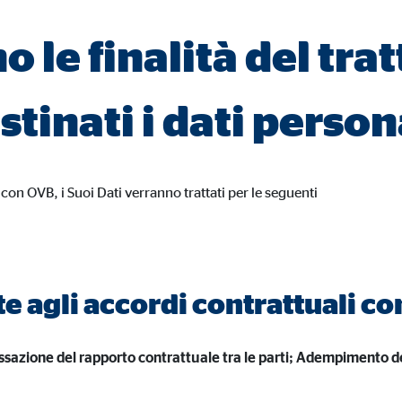
no le finalità del tr
 bloccati per impostazione predefinita.Se vengono accettati i cookie da med
nsenso manuale.
stinati i dati person
gle_maps
con OVB, i Suoi Dati verranno trattati per le seguenti
le Ireland Ltd.
usione delle mappe interattive Google
esi
te agli accordi contrattuali con
sazione del rapporto contrattuale tra le parti; Adempimento de
tube
le Ireland Ltd.