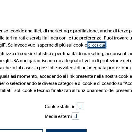
nso, cookie analitici, di marketing e profilazione, anche di terze pa
citari mirati e servizi in linea con le tue preferenze. Puoi trovare u
Privacy Declaration
i". Se invece vuoi saperne di più sui cookie
.
clicca qui
utilizzo di cookie statistici e per finalità di marketing, acconsenti 
 che gli USA non garantiscano un adeguato livello di protezione dei d
iva relativa al
 che in tal caso sia possibile avvalersi di un’adeguata protezione g
 qualsiasi momento, accedendo al link presente nella nostra cookie
ie” o selezionando le diverse categorie di cookie cliccando su “Acce
tallati i soli cookie tecnici finalizzati al funzionamento del present
nto dei dati pe
Cookie statistici
Media esterni
tiva
”), il Titolare del trattamento, come di seguito definito, desider