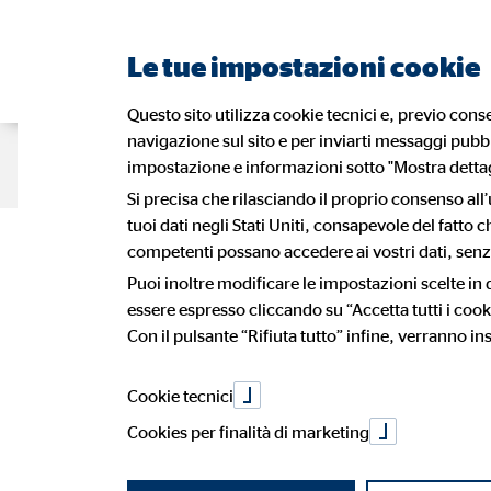
Le tue impostazioni cookie
Questo sito utilizza cookie tecnici e, previo conse
navigazione sul sito e per inviarti messaggi pubbli
Pagina dei consulenti
Recruiting
impostazione e informazioni sotto "Mostra dettagl
Si precisa che rilasciando il proprio consenso all’
tuoi dati negli Stati Uniti, consapevole del fatto
Informat
competenti possano accedere ai vostri dati, senza
Puoi inoltre modificare le impostazioni scelte in
essere espresso cliccando su “Accetta tutti i cook
Con il pulsante “Rifiuta tutto” infine, verranno ins
trattame
Cookie tecnici
Cookies per finalità di marketing
Con il presente documento (“
Informa