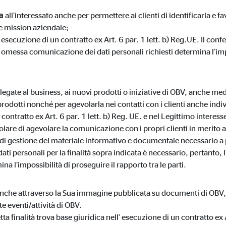
ta
all’interessato anche per permettere ai clienti di identificarla e f
usione dei video
 e mission aziendale;
esi
:
esecuzione di un contratto ex Art. 6 par. 1 lett. b) Reg.UE. Il conf
 omessa comunicazione dei dati personali richiesti determina l’imp
 legate al business, ai nuovi prodotti o iniziative di OBV, anche me
prodotti nonché per agevolarla nei contatti con i clienti anche indivi
ontratto ex Art. 6 par. 1 lett. b) Reg. UE. e nel Legittimo interesse 
tolare di agevolare la comunicazione con i propri clienti in merito al
di gestione del materiale informativo e documentale necessario a p
 dati personali per la finalità sopra indicata è necessario, pertan
ina l’impossibilità di proseguire il rapporto tra le parti.
 anche attraverso la Sua immagine pubblicata su documenti di OBV
e eventi/attività di OBV.
tta finalità trova base giuridica nell’ esecuzione di un contratto ex Ar