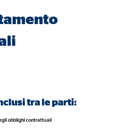
attamento
ia esterni, l'accesso a
ali
clusi tra le parti:
gli obblighi contrattuali