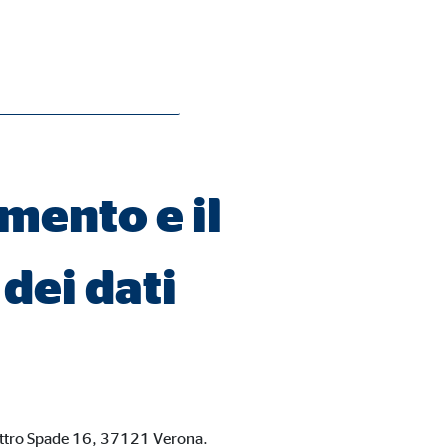
(UE) 2016/679 relativo alla protezione
(“
GDPR
”).
e integrata dal Titolare ove eventuali
amento e il
dei dati
uattro Spade 16, 37121 Verona.