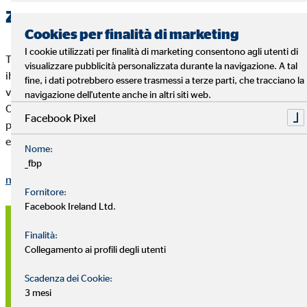
Zusatzinformation 3
Cookies per finalità di marketing
I cookie utilizzati per finalità di marketing consentono agli utenti di
Teilen Sie Ihren Kunden detaillierte, wichtige Informationen zu
visualizzare pubblicità personalizzata durante la navigazione. A tal
ihrem Portfolio mit. Unterstützen Sie Ihren Text zusätzlich
fine, i dati potrebbero essere trasmessi a terze parti, che tracciano la
visuell mit Icons. Zu jedem Thema und Anlass stehen passende
navigazione dell'utente anche in altri siti web.
OVB Icons zur Verfügung. Die ausklappbaren Texte sind
Facebook Pixel
platzsparend und übersichtlich, wenn Sie viele Inhalte zu
einem Thema abbilden möchten.
Nome:
_fbp
mostra di più
Fornitore:
Facebook Ireland Ltd.
Farbig gestalteter Abschluss eines
Finalità:
Themas mit klarer
Collegamento ai profili degli utenti
Handlungsaufforderung an den
Scadenza dei Cookie:
3 mesi
Kunden