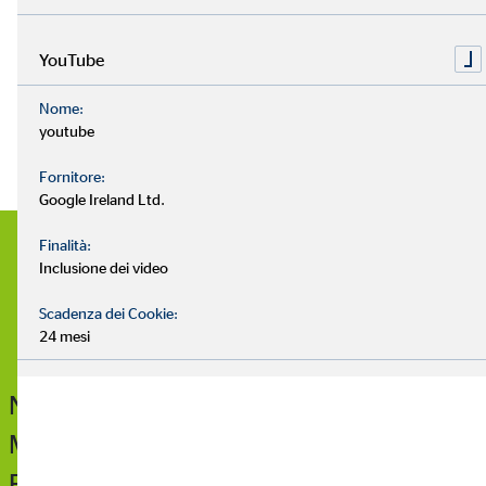
YouTube
Nome:
youtube
Fornitore:
Google Ireland Ltd.
Finalità:
Inclusione dei video
Scadenza dei Cookie:
24 mesi
Neben Bildern haben Sie die
Möglichkeit, Text auf den farbigen
Flächen abzubilden.