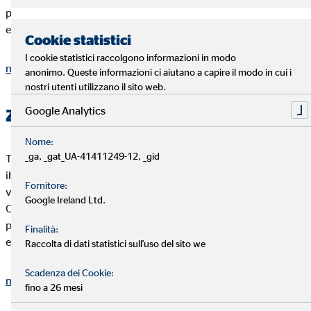
platzsparend und übersichtlich, wenn Sie viele Inhalte zu
einem Thema abbilden möchten.
Cookie statistici
I cookie statistici raccolgono informazioni in modo
mostra di più
anonimo. Queste informazioni ci aiutano a capire il modo in cui i
nostri utenti utilizzano il sito web.
Google Analytics
Zusatzinformation 2
Nome:
_ga, _gat_UA-41411249-12, _gid
Teilen Sie Ihren Kunden detaillierte, wichtige Informationen zu
ihrem Portfolio mit. Unterstützen Sie Ihren Text zusätzlich
Fornitore:
visuell mit Icons. Zu jedem Thema und Anlass stehen passende
Google Ireland Ltd.
OVB Icons zur Verfügung. Die ausklappbaren Texte sind
platzsparend und übersichtlich, wenn Sie viele Inhalte zu
Finalità:
einem Thema abbilden möchten.
Raccolta di dati statistici sull'uso del sito we
Scadenza dei Cookie:
mostra di più
fino a 26 mesi