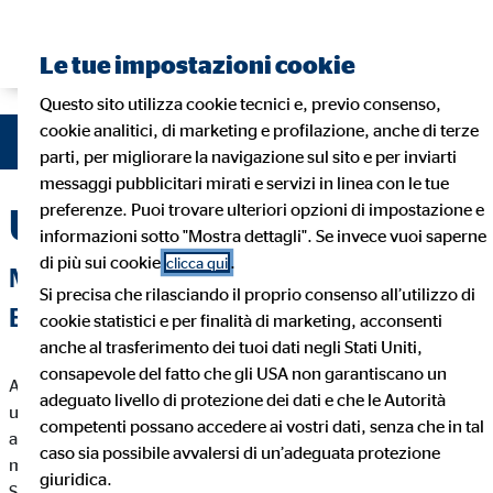
Le tue impostazioni cookie
Questo sito utilizza cookie tecnici e, previo consenso,
cookie analitici, di marketing e profilazione, anche di terze
parti, per migliorare la navigazione sul sito e per inviarti
messaggi pubblicitari mirati e servizi in linea con le tue
preferenze. Puoi trovare ulteriori opzioni di impostazione e
Unsere Finanzlösung
informazioni sotto "Mostra dettagli". Se invece vuoi saperne
di più sui cookie
.
clicca qui
MIT DER RICHTIGEN LÖSUNG ZUM
Si precisa che rilasciando il proprio consenso all’utilizzo di
ERFOLG BEIM KUNDEN
cookie statistici e per finalità di marketing, acconsenti
anche al trasferimento dei tuoi dati negli Stati Uniti,
consapevole del fatto che gli USA non garantiscano un
Auf dieser Seite haben Sie die Möglichkeit bestimmte Produkte
adeguato livello di protezione dei dati e che le Autorità
und Finanzlösungen herauszustellen. Wenn sie einen Fokus
competenti possano accedere ai vostri dati, senza che in tal
auf einen Bereich haben, der Ihnen liegt oder den Sie fördern
caso sia possibile avvalersi di un’adeguata protezione
möchten, bietet sich eine solche Seite an. Sie können auf dieser
giuridica.
Seite einen spreziellen Lösungsansatz darstellen und Ihren