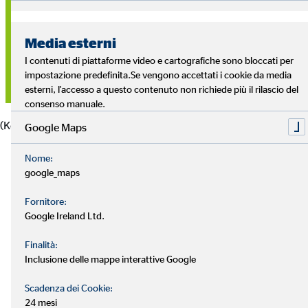
Zum Beispiel: Kontaktiere uns, um mehr zum Thema zu
erfahren!
Media esterni
I contenuti di piattaforme video e cartografiche sono bloccati per
impostazione predefinita.Se vengono accettati i cookie da media
Kontakt aufnehmen
esterni, l'accesso a questo contenuto non richiede più il rilascio del
consenso manuale.
(Kopie 6)
Google Maps
Nome:
google_maps
Fornitore:
Google Ireland Ltd.
Finalità:
Inclusione delle mappe interattive Google
Scadenza dei Cookie:
24 mesi