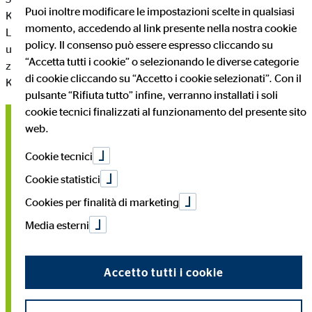
Puoi inoltre modificare le impostazioni scelte in qualsiasi
Kunden wichtige Argumente liefern, die Sie überzeugen.
momento, accedendo al link presente nella nostra cookie
Leiten Sie diese Seite wieder mit einem ansprechenden Text ein
policy. Il consenso può essere espresso cliccando su
und führen Sie Ihre Kunden durch die Inhalte. Schaffen Sie
“Accetta tutti i cookie” o selezionando le diverse categorie
zwischen den Textblöcken immerwieder
di cookie cliccando su “Accetto i cookie selezionati”. Con il
Kontaktmöglichkeiten.
pulsante “Rifiuta tutto” infine, verranno installati i soli
cookie tecnici finalizzati al funzionamento del presente sito
web.
Finanzlösung / Produkt 1
Cookie tecnici
Stellen Sie in dieser Übersicht Ihr Portfolio dar. Jede der
Cookie statistici
Flächen steht für ein Produkt, welches Sie
schwerpunktmäßig hervorheben möchten. Für mehr
Cookies per finalità di marketing
Informationen können Sie den Kunden über einen Button auf
Media esterni
eine weiterführende Seite leiten.
Accetto tutti i cookie
Finanzlösung / Produkt 2
Die Reihenfolge, farbliche Gestaltung und die Anzahl der