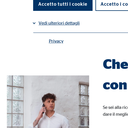
Accetto tutti i cookie
Accetto i co
Inizia anche tu a lavorare come consulente patrimoniale OVB!
Vedi ulteriori dettagli
Candidati ora
Privacy
Contatti |
Cookie tecnici
I cookie tecnici permettono l'utilizzo delle funzioni 
Che
Impostazioni utente
con
Nome:
fe_t
Fornitore:
TYPO
Finalità:
Memo
Se sei alla r
dare il megli
Scadenza dei Cookie:
Sess