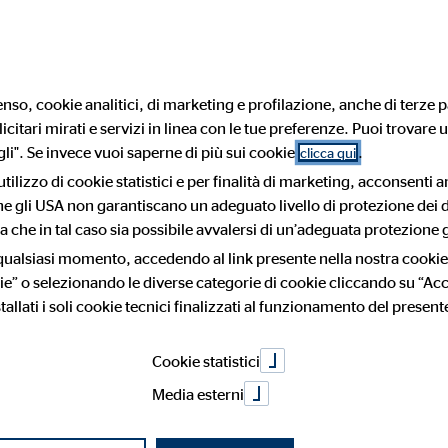
Trova un consulente finan
nso, cookie analitici, di marketing e profilazione, anche di terze pa
citari mirati e servizi in linea con le tue preferenze. Puoi trovare u
ndere una nuov
i". Se invece vuoi saperne di più sui cookie
.
clicca qui
utilizzo di cookie statistici e per finalità di marketing, acconsenti 
 che gli USA non garantiscano un adeguato livello di protezione dei d
 Inizia a lavor
 che in tal caso sia possibile avvalersi di un’adeguata protezione g
 qualsiasi momento, accedendo al link presente nella nostra cookie
ie” o selezionando le diverse categorie di cookie cliccando su “Acce
tallati i soli cookie tecnici finalizzati al funzionamento del present
obiettivo e un senso preciso: è questo ciò che rende il lavoro co
Cookie statistici
Media esterni
nco della monotonia della tua routine lavorativa e hai voglia di ess