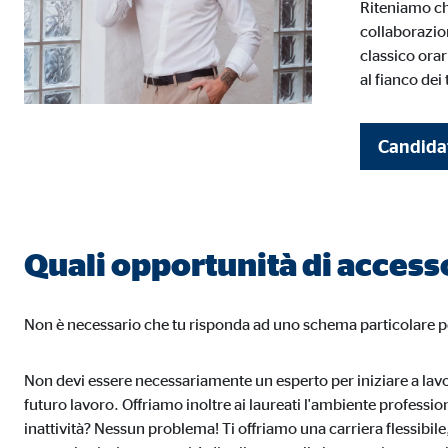
Riteniamo ch
Cookie di consenso
collaborazion
classico orar
Nome:
cook
al fianco dei 
Fornitore:
min
Finalità:
Gest
Candidati
Scadenza dei Cookie:
1 a
Cookie statistici
Quali opportunità di access
I cookie statistici raccolgono informazioni in modo an
Non è necessario che tu risponda ad uno schema particolare per
Google Analytics
Non devi essere necessariamente un esperto per iniziare a lavor
Nome:
_ga,
futuro lavoro. Offriamo inoltre ai laureati l'ambiente professi
inattività? Nessun problema! Ti offriamo una carriera flessibil
Fornitore:
Goog