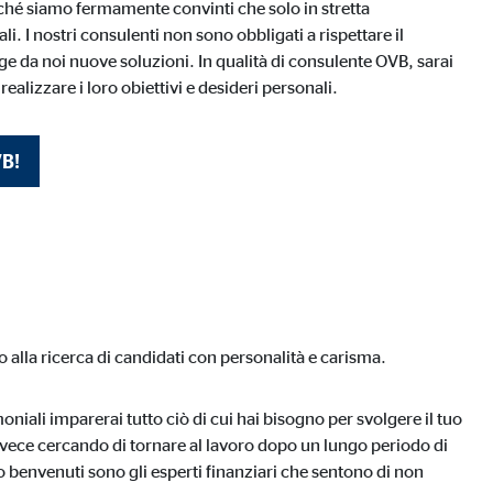
ché siamo fermamente convinti che solo in stretta
i. I nostri consulenti non sono obbligati a rispettare il
ige da noi nuove soluzioni. In qualità di consulente OVB, sarai
 realizzare i loro obiettivi e desideri personali.
VB!
utilizzano il sito web.
alla ricerca di candidati con personalità e carisma.
iali imparerai tutto ciò di cui hai bisogno per svolgere il tuo
 invece cercando di tornare al lavoro dopo un lungo periodo di
o benvenuti sono gli esperti finanziari che sentono di non