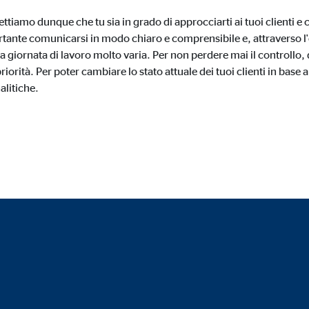
tiamo dunque che tu sia in grado di approcciarti ai tuoi clienti e c
tante comunicarsi in modo chiaro e comprensibile e, attraverso l
 bloccati per impostazione predefinita.Se vengono accettati i cookie da med
a giornata di lavoro molto varia. Per non perdere mai il controllo, 
nsenso manuale.
priorità. Per poter cambiare lo stato attuale dei tuoi clienti in base a
nalitiche.
gle_maps
le Ireland Ltd.
usione delle mappe interattive Google
esi
tube
le Ireland Ltd.