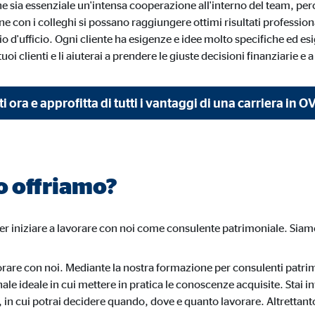
e sia essenziale un'intensa cooperazione all'interno del team, per
e con i colleghi si possano raggiungere ottimi risultati professional
io d'ufficio. Ogni cliente ha esigenze e idee molto specifiche ed es
ie_consent_v2
tuoi clienti e li aiuterai a prendere le giuste decisioni finanziarie e a
dshape
ire le impostazioni relative al consenso
 ora e approfitta di tutti i vantaggi di una carriera in O
nno
o offriamo?
onimo. Queste informazioni ci aiutano a capire il modo in cui i nostri utenti 
 iniziare a lavorare con noi come consulente patrimoniale. Siamo 
are con noi. Mediante la nostra formazione per consulenti patrimon
 _gat_UA-41411249-12, _gid
onale ideale in cui mettere in pratica le conoscenze acquisite. Stai
e, in cui potrai decidere quando, dove e quanto lavorare. Altrettant
le Ireland Ltd.