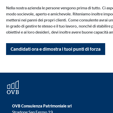
Nella nostra azienda le persone vengono prima di tutto. Ci aspet
Media esterni
modo socievole, aperto e amichevole. Riteniamo inoltre impor
I contenuti di piattaforme video e cartografiche sono
mettersi nei panni dei propri clienti. Come consulente avrai un
questo contenuto non richiede più il rilascio del co
in grado di gestire te stesso e il tuo lavoro, nonché di stabilire 
obiettivi e ai loro desideri, devi inoltre avere buone capacità a
Google Maps
Candidati ora e dimostra i tuoi punti di forza
Nome:
goo
Fornitore:
Goog
Finalità:
Incl
Scadenza dei Cookie:
24 m
YouTube
Nome:
you
OVB Consulenza Patrimoniale srl
Stradone San Fermo 19
Fornitore:
Goog