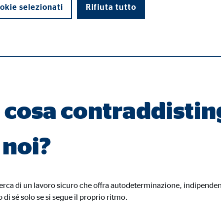
okie selezionati
Rifiuta tutto
di base e sono necessari per il corretto funzionamento del sito web.
 cosa contraddistin
 noi?
ypo_user
3 Association
rizzazione delle impostazioni dell'utente
icerca di un lavoro sicuro che offra autodeterminazione, indipendenz
o di sé solo se si segue il proprio ritmo.
ione del Browser