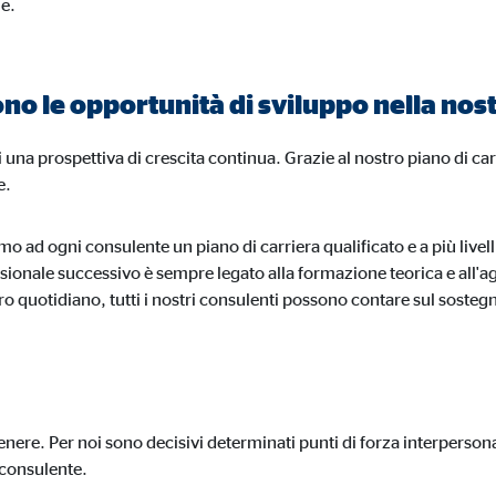
le.
lta di dati statistici sull'uso del sito we
 a 26 mesi
ono le opportunità di sviluppo nella nos
 una prospettiva di crescita continua. Grazie al nostro piano di car
 agli utenti di visualizzare pubblicità personalizzata durante la navigazione. 
e.
no la navigazione dell'utente anche in altri siti web.
mo ad ogni consulente un piano di carriera qualificato e a più livel
ssionale successivo è sempre legato alla formazione teorica e all'
ro quotidiano, tutti i nostri consulenti possono contare sul soste
book Ireland Ltd.
egamento ai profili degli utenti
tenere. Per noi sono decisivi determinati punti di forza interpersona
si
 consulente.