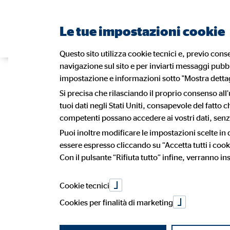
Le tue impostazioni cookie
Questo sito utilizza cookie tecnici e, previo conse
navigazione sul sito e per inviarti messaggi pubbli
Vuoi intrapre
impostazione e informazioni sotto "Mostra dettagl
Si precisa che rilasciando il proprio consenso all’
tuoi dati negli Stati Uniti, consapevole del fatto
professionale?
competenti possano accedere ai vostri dati, senza
Puoi inoltre modificare le impostazioni scelte in
essere espresso cliccando su “Accetta tutti i cook
Con il pulsante “Rifiuta tutto” infine, verranno ins
Flessibilità, autodeterminazione e un lavoro appagante con un 
Cookie tecnici
Cookies per finalità di marketing
È solo il tuo impegno a determinare il tuo successo. Se sei sta
competenti e cordiali, sei nel posto giusto.