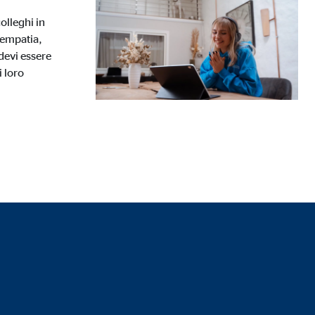
olleghi in
'empatia,
ia esterni, l'accesso a
devi essere
i loro