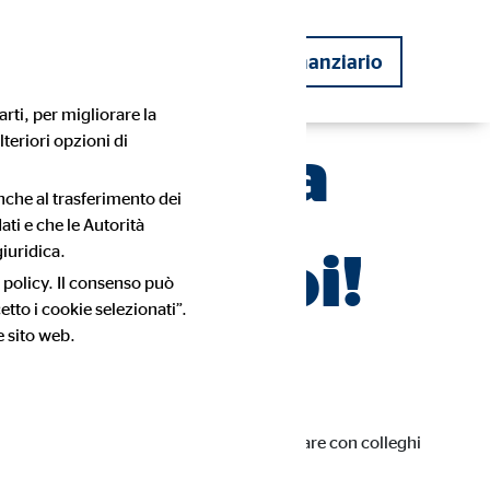
ziario
Diventare consulente finanziario
rti, per migliorare la
lteriori opzioni di
a carriera
anche al trasferimento dei
ati e che le Autorità
are con noi!
iuridica.
 policy. Il consenso può
tto i cookie selezionati”.
e sito web.
me consulente OVB così speciale.
ere indipendente e allo stesso tempo lavorare con colleghi