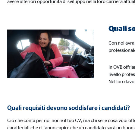
avere ulteriori opportunità di sviluppo nella loro carriera attua
Finalità:
Racco
Scadenza dei Cookie:
fino
Quali s
Cookies per finalità di marketing
Con noi avrai
I cookie utilizzati per finalità di marketing consentono
professional
potrebbero essere trasmessi a terze parti, che traccia
In OVB offria
livello profe
Facebook Pixel
Nel loro lavo
Nome:
_fbp
Fornitore:
Face
Quali requisiti devono soddisfare i candidati?
Finalità:
Coll
Ciò che conta per noi non è il tuo CV, ma chi sei e cosa vuoi ot
Scadenza dei Cookie:
3 me
caratteriali che ci fanno capire che un candidato sarà un buon