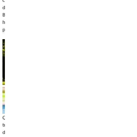
concederci una vera pausa lontano da casa. C'è chi è attratto
dalle montagne per un giro in mountain bike e chi da
Barcellona per una vacanza in città o da Ibiza al mare. Ognuno
ha la sua idea personale di vacanza perfetta. Ma può essere
piuttosto costosa.
Quali costi dobbiamo aspettarci durante un viaggio? Prima di
tutto, dobbiamo essere consapevoli delle nostre esigenze. Il
divario di prezzi che va da un campeggio a un hotel a 5 stelle è