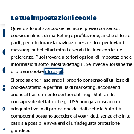
Trova un consulente finanziario
Le tue impostazioni cookie
Questo sito utilizza cookie tecnici e, previo consenso,
Finalmente il sole:
cookie analitici, di marketing e profilazione, anche di terze
parti, per migliorare la navigazione sul sito e per inviarti
consigli per il budget
messaggi pubblicitari mirati e servizi in linea con le tue
preferenze. Puoi trovare ulteriori opzioni di impostazione e
informazioni sotto "Mostra dettagli". Se invece vuoi saperne
delle vacanze e
di più sui cookie
.
clicca qui
Si precisa che rilasciando il proprio consenso all’utilizzo di
assicurazione viaggi
cookie statistici e per finalità di marketing, acconsenti
anche al trasferimento dei tuoi dati negli Stati Uniti,
consapevole del fatto che gli USA non garantiscano un
adeguato livello di protezione dei dati e che le Autorità
05. luglio 2022
|
OVB Consulenza Patrimoniale srl
competenti possano accedere ai vostri dati, senza che in tal
caso sia possibile avvalersi di un’adeguata protezione
Condividi su Facebook
giuridica.