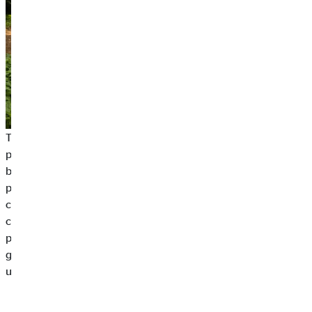
Tutti al mare! E la borsa da spiaggia, compresi cellulari e
portafogli, rimangono incustoditi sulla spiaggia. Conosciamo
bene la situazione: le vacanze all'estero ci rendono sempre un
po' più spensierati. In questi momenti di sbadataggine, può
capitare che in un istante venga rubato qualcosa. È meglio
chiedere ad altre persone di dare un'occhiata ai nostri effetti
personali o di lasciarli nella camera d'albergo. Quando sei in
giro per la città, di solito le tue cose sono al sicuro se le metti in
un marsupio attorno alla vita.