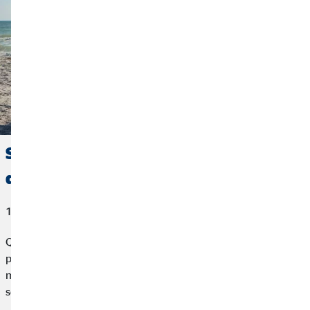
Strategie efficaci per gestire il budget
delle vacanze senza stress
18. luglio 2025
Quando si pensa a una vacanza, la parola "budget" è spesso la
prima che viene in mente.
Gestire il budget per le vacanze
nel
modo corretto è la prima cosa che renderà il tuo viaggio più
sereno e piacevole.