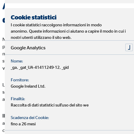
Assicurazione viaggi: cosa
Cookie statistici
devi sapere
I cookie statistici raccolgono informazioni in modo
anonimo. Queste informazioni ci aiutano a capire il modo in cui i
nostri utenti utilizzano il sito web.
Non esiste un'unica polizza assicurativa di viaggio. Esistono
però alcune assicurazioni che possono essere stipulate
Google Analytics
nell'ambito di un viaggio. Le assicurazioni possono essere
stipulate per un determinato periodo di tempo o per un singolo
Nome:
_ga, _gat_UA-41411249-12, _gid
viaggio.
Fornitore:
Le
assicurazioni viaggio più comuni sono
le assicurazioni
Google Ireland Ltd.
sanitarie di viaggio, le assicurazioni annullamento viaggi e le
Finalità:
assicurazioni bagagli.
Raccolta di dati statistici sull'uso del sito we
Il nostro consiglio:
prima di sottoscrivere una nuova copertura
Scadenza dei Cookie:
assicurativa, è bene verificare se si è già coperti da contratti in
fino a 26 mesi
corso o, ad esempio, dalla carta di credito.