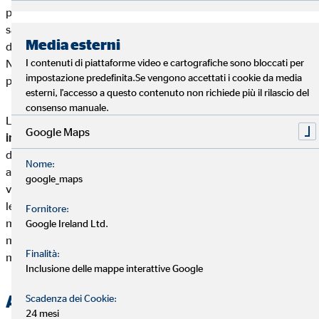
proprio in questi casi che ha senso stipulare un'assicurazione
sanitaria internazionale.
Al di fuori dell'UE,
nella maggior parte
Media esterni
dei Paesi si paga da sé e i costi delle cure non sono coperti.
I contenuti di piattaforme video e cartografiche sono bloccati per
Negli Stati Uniti, ad esempio, le spese mediche sono
impostazione predefinita.Se vengono accettati i cookie da media
particolarmente elevate.
esterni, l'accesso a questo contenuto non richiede più il rilascio del
consenso manuale.
L'assicurazione sanitaria internazionale
può essere stipulata
Google Maps
in modo flessibile
. Può essere stipulata per determinati giorni
di viaggio, nell'arco di un anno o per viaggi più lunghi
Nome:
all'estero, come ad esempio per lavoro e viaggi, o per un
google_maps
viaggio intorno al mondo. In generale, l’assicurazione include
le seguenti misure: assistenza medica e cure mediche per
Fornitore:
malattie acute o infortuni, cure ospedaliere, medicinali,
Google Ireland Ltd.
medicazioni e rimedi, nonché trasporti necessari per le cure
Finalità:
mediche.
Inclusione delle mappe interattive Google
Assicurazione di Annullamento
Scadenza dei Cookie:
24 mesi