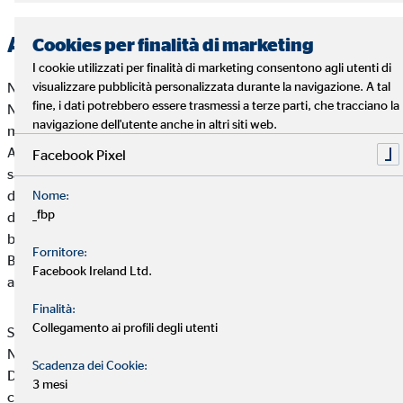
Assicurazione viaggi per l’estero
Cookies per finalità di marketing
I cookie utilizzati per finalità di marketing consentono agli utenti di
visualizzare pubblicità personalizzata durante la navigazione. A tal
Nell'Unione Europea e in Svizzera, Islanda, Liechtenstein e
fine, i dati potrebbero essere trasmessi a terze parti, che tracciano la
Norvegia, in caso di necessità sanitaria hai diritto ad assistenza
navigazione dell'utente anche in altri siti web.
medica primaria mostrando la Tessera Europea di
Assicurazione Malattia (TEAM), cioè il retro della tua tessera
Facebook Pixel
sanitaria nazionale. L’assistenza è gratuita salvo il pagamento
di eventuali ticket e non è valida in caso di strutture private. Al
Nome:
_fbp
di fuori dell’Unione Europea l’Italia ha stipulato accordi
bilaterali con alcuni Paesi tra cui Argentina, Australia e
Fornitore:
Brasile..Se viaggi in altri Paesi e desideri una copertura più
Facebook Ireland Ltd.
ampia, puoi stipulare un'assicurazione sanitaria all'estero.
Finalità:
Collegamento ai profili degli utenti
Supponiamo che abbia un incidente sugli sci in montagna.
Necessiti un trasporto in elicottero fino all'ospedale locale.
Scadenza dei Cookie:
Dopo un po' di tempo hai bisogno del trasporto verso la tua
3 mesi
città. In questo caso, non esiste un'assicurazione legale. È