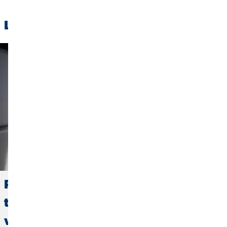
Leggi anche:
Partire non basta: come proteggere il
tuo patrimonio dai rischi di un
viaggio lungo o all'estero