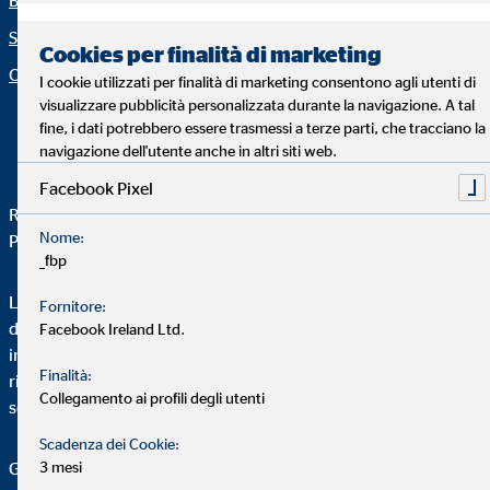
Blog
Netiquette
Servizi
Dichiarazione
Cookies per finalità di marketing
sull’accessibilità
Organization: "Fatti OVB"
I cookie utilizzati per finalità di marketing consentono agli utenti di
Impostazioni dei cookie
visualizzare pubblicità personalizzata durante la navigazione. A tal
fine, i dati potrebbero essere trasmessi a terze parti, che tracciano la
navigazione dell'utente anche in altri siti web.
Facebook Pixel
R.E.A. VR-322732 – Cap. Soc. € 100.000,00 i.v. Cod. Fisc./
Nome:
P.IVA 03268330234
_fbp
La società OVB Consulenza Patrimoniale S.r.l. opera in qualità
Fornitore:
di agente assicurativo, iscritto nella sezione A del Registro degli
Facebook Ireland Ltd.
intermediari assicurativi, anche a titolo accessorio, e
Finalità:
riassicurativi (RUI) al N. A000061818 dal 12/03/2007 ed è
Collegamento ai profili degli utenti
soggetta alla vigilanza dell’IVASS.
Scadenza dei Cookie:
3 mesi
Gli estremi identificativi di OVB Consulenza Patrimoniale S.r.l.