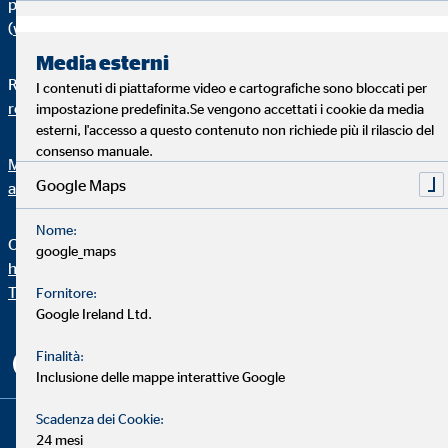
possono essere verificati consultando il sito internet dell’IVASS
(
www.ivass.it
).
Media esterni
Recapito reclami:
I contenuti di piattaforme video e cartografiche sono bloccati per
reclami@ovb.it
impostazione predefinita.Se vengono accettati i cookie da media
esterni, l'accesso a questo contenuto non richiede più il rilascio del
consenso manuale.
Modalità di presentazione (I) reclami e (II) ricorsi all'arbitro
Google Maps
assicurativo
Nome:
Canale di segnalazione Whistleblowing:
google_maps
https://ovbit.integrityline.com/
To top
Fornitore:
Google Ireland Ltd.
Finalità:
Inclusione delle mappe interattive Google
Copyright © 2026 by OVB Consulenza Patrimoniale srl | All
Scadenza dei Cookie:
24 mesi
Rights Reserved