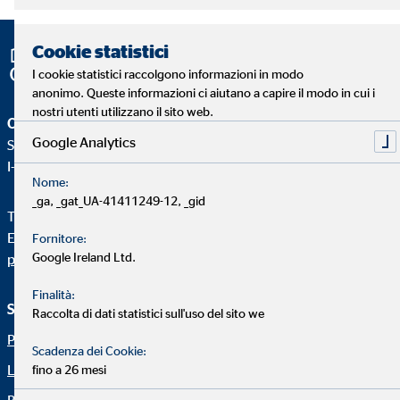
Cookie statistici
I cookie statistici raccolgono informazioni in modo
anonimo. Queste informazioni ci aiutano a capire il modo in cui i
nostri utenti utilizzano il sito web.
OVB Consulenza Patrimoniale srl
Google Analytics
Stradone San Fermo 19
I-37121 Verona
Nome:
_ga, _gat_UA-41411249-12, _gid
Telefono:
+390458037070
E-Mail:
ovb@ovb.it
Fornitore:
Google Ireland Ltd.
postacertificata@pec.ovb.it
Finalità:
Servizi e informazioni
Note legali
Raccolta di dati statistici sull'uso del sito we
Portrait
Privacy Policy
Scadenza dei Cookie:
Le nostre soluzioni
Sostenibilità
fino a 26 mesi