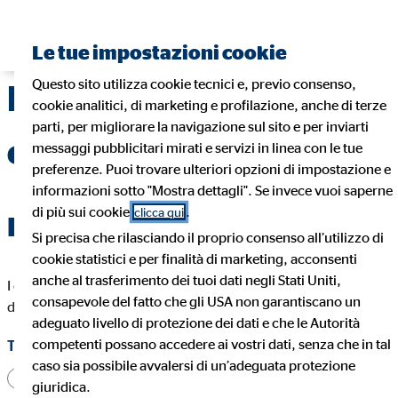
Trova un consulente finanziario
Le tue impostazioni cookie
Questo sito utilizza cookie tecnici e, previo consenso,
Modulo di
cookie analitici, di marketing e profilazione, anche di terze
parti, per migliorare la navigazione sul sito e per inviarti
candidatura
messaggi pubblicitari mirati e servizi in linea con le tue
preferenze. Puoi trovare ulteriori opzioni di impostazione e
informazioni sotto "Mostra dettagli". Se invece vuoi saperne
di più sui cookie
.
clicca qui
Inviare ora la domanda
Si precisa che rilasciando il proprio consenso all’utilizzo di
cookie statistici e per finalità di marketing, acconsenti
anche al trasferimento dei tuoi dati negli Stati Uniti,
I campi segnati con * devono essere compilati per permetterci
consapevole del fatto che gli USA non garantiscano un
di elaborare la tua domanda.
adeguato livello di protezione dei dati e che le Autorità
competenti possano accedere ai vostri dati, senza che in tal
Titolo
caso sia possibile avvalersi di un’adeguata protezione
Sig.
Sig.ra
Altro
giuridica.