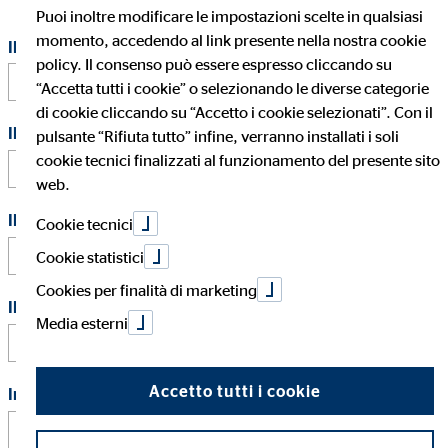
Puoi inoltre modificare le impostazioni scelte in qualsiasi
momento, accedendo al link presente nella nostra cookie
Il tuo nome
*
policy. Il consenso può essere espresso cliccando su
“Accetta tutti i cookie” o selezionando le diverse categorie
di cookie cliccando su “Accetto i cookie selezionati”. Con il
Il tuo cognome
*
pulsante “Rifiuta tutto” infine, verranno installati i soli
cookie tecnici finalizzati al funzionamento del presente sito
web.
Il tuo indirizzo e-mail
*
Cookie tecnici
Cookie statistici
Cookies per finalità di marketing
Il tuo telefono
Media esterni
Accetto tutti i cookie
In quale città vorresti lavorare?