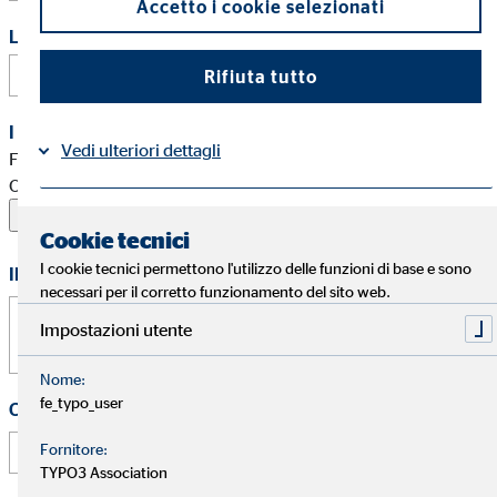
Accetto i cookie selezionati
Link al tuo profilo aziendale (ad esempio LinkedIn)
Rifiuta tutto
I tuoi documenti per la candidatura
Vedi ulteriori dettagli
Formati consentiti: PDF, Word, ZIP, OpenOffice,
OpenDocument, JPG, PNG, BMP | Massimo 20 MB
Privacy
Contatti |
Cookie tecnici
I cookie tecnici permettono l'utilizzo delle funzioni di base e sono
Il tuo messaggio
necessari per il corretto funzionamento del sito web.
Impostazioni utente
Nome:
fe_typo_user
Come hai saputo di noi?
Fornitore:
TYPO3 Association