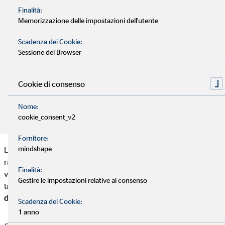
contese legali future.
Finalità:
Memorizzazione delle impostazioni dell'utente
Questo tipo di polizza copre il valore dell'immobile e le
Scadenza dei Cookie:
spese legali derivanti da eventuali controversie.
Sessione del Browser
Con un’assicurazione adeguata, l'acquirente può
Cookie di consenso
ottenere un mutuo per l'immobile donato con maggiore
sicurezza, poiché la banca è protetta da rischi legali.
Nome:
cookie_consent_v2
Fornitore:
mindshape
La donazione di un immobile è un gesto di generosità che può
rafforzare i legami familiari, ma presenta alcuni rischi che non
Finalità:
vanno sottovalutati. Una soluzione efficace per ridurre e gestire
Gestire le impostazioni relative al consenso
tali rischi è stipulare un'
assicurazione sulla donazione
dell'immobile
.
Scadenza dei Cookie:
1 anno