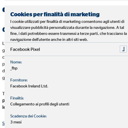
donazione di un immobile?
Cookies per finalità di marketing
I cookie utilizzati per finalità di marketing consentono agli utenti di
visualizzare pubblicità personalizzata durante la navigazione. A tal
Che cosa copre l’assicurazione?
fine, i dati potrebbero essere trasmessi a terze parti, che tracciano la
navigazione dell'utente anche in altri siti web.
La donazione di un immobile, pur essendo un gesto di
Facebook Pixel
generosità, comporta diversi rischi legali che possono avere
conseguenze rilevanti per il donatario, l'acquirente e persino
Nome:
per la banca che concede il mutuo. L'assicurazione sulla
_fbp
donazione di un immobile è pensata per ridurre questi rischi e
garantire una protezione completa.
Fornitore:
Facebook Ireland Ltd.
Tra le principali coperture offerte da questa assicurazione vi è la
Finalità:
protezione contro le azioni di restituzione promosse dai
Collegamento ai profili degli utenti
legittimari del donante
.
Scadenza dei Cookie:
3 mesi
Secondo il Codice Civile
, i legittimari hanno diritto a una quota