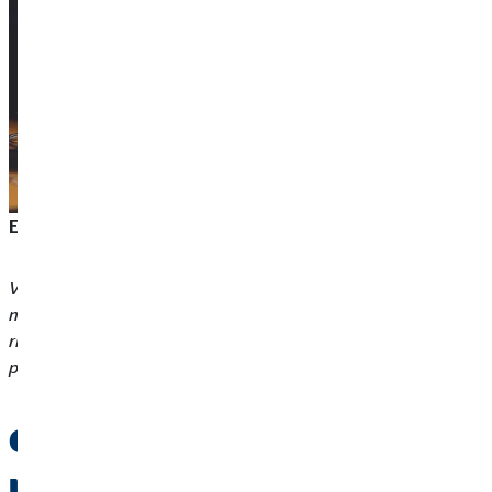
EXTRA TIP:
Valuta la possibilità di aggiornare la polizza in caso di
modifiche al valore dell’immobile (ad esempio in caso di
ristrutturazioni o di eventuali cambiamenti legislativi) che
potrebbero influire sul rischio legale.
Come scegliere la polizza per
la donazione di un immobile