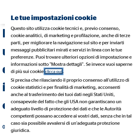
Trova un consulente finanziario
Le tue impostazioni cookie
Questo sito utilizza cookie tecnici e, previo consenso,
Perché stipulare
cookie analitici, di marketing e profilazione, anche di terze
parti, per migliorare la navigazione sul sito e per inviarti
un'assicurazione sulla
messaggi pubblicitari mirati e servizi in linea con le tue
preferenze. Puoi trovare ulteriori opzioni di impostazione e
informazioni sotto "Mostra dettagli". Se invece vuoi saperne
donazione di un
di più sui cookie
.
clicca qui
Si precisa che rilasciando il proprio consenso all’utilizzo di
immobile: vantaggi e
cookie statistici e per finalità di marketing, acconsenti
anche al trasferimento dei tuoi dati negli Stati Uniti,
coperture
consapevole del fatto che gli USA non garantiscano un
adeguato livello di protezione dei dati e che le Autorità
competenti possano accedere ai vostri dati, senza che in tal
caso sia possibile avvalersi di un’adeguata protezione
09. giugno 2025
|
OVB Consulenza Patrimoniale srl
giuridica.