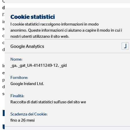
Questa polizza
protegge i diritti del donatario,
dell'acquirente e della banca che concede il mutuo
per
l'acquisto dell'immobile. Si tratta di uno strumento
Cookie statistici
indispensabile per garantire la sicurezza della transazione,
I cookie statistici raccolgono informazioni in modo
soprattutto nel caso di beni di provenienza donativa. La
anonimo. Queste informazioni ci aiutano a capire il modo in cui i
copertura include il rischio di restituzione dell'immobile
nostri utenti utilizzano il sito web.
causato da azioni di riduzione da parte degli eredi legittimari
Google Analytics
del donante.
Nome:
_ga, _gat_UA-41411249-12, _gid
In questo modo, sia il donatario che l'acquirente possono
evitare significativi danni economici e rischi legali. Nelle
Fornitore:
prossime sezioni, approfondiremo i rischi connessi alla
Google Ireland Ltd.
donazione di immobili, i vantaggi dell'assicurazione e come
scegliere la polizza più adatta.
Finalità:
Raccolta di dati statistici sull'uso del sito we
Perché stipulare
Scadenza dei Cookie:
fino a 26 mesi
un’assicurazione sulla