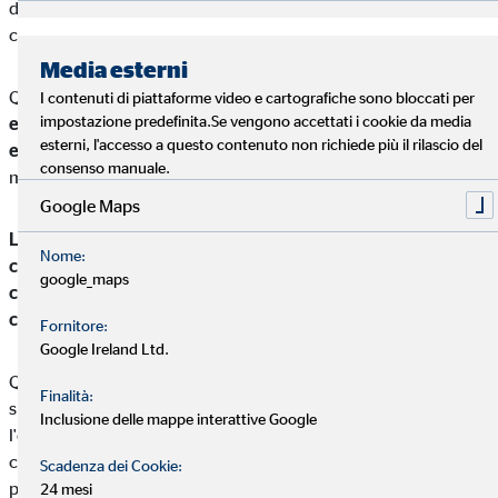
di eredità (detta legittima) che deve essere rispettata anche
contro la volontà del donante.
Media esterni
Questo implica che,
anche se la donazione è valida ed
I contenuti di piattaforme video e cartografiche sono bloccati per
impostazione predefinita.Se vengono accettati i cookie da media
efficace, gli eredi legittimi possono contestare la donazione
esterni, l'accesso a questo contenuto non richiede più il rilascio del
e richiedere la restituzione dell'immobile
o del suo valore
consenso manuale.
monetario.
Google Maps
L'assicurazione sulla donazione di immobili copre il valore
Nome:
commerciale dell'immobile, le spese legali derivanti da
google_maps
controversie legate alla donazione e il rischio di
cancellazione dell'ipoteca
.
Fornitore:
Google Ireland Ltd.
Qualora un'azione di restituzione fosse portata a termine con
Finalità:
successo, la polizza assicurativa risarcirà al legittimario
Inclusione delle mappe interattive Google
l'equivalente in denaro della quota di eredità lesa. Questo
consente al beneficiario della polizza di mantenere la piena
Scadenza dei Cookie:
proprietà dell'immobile e alla banca di conservare l'ipoteca a
24 mesi