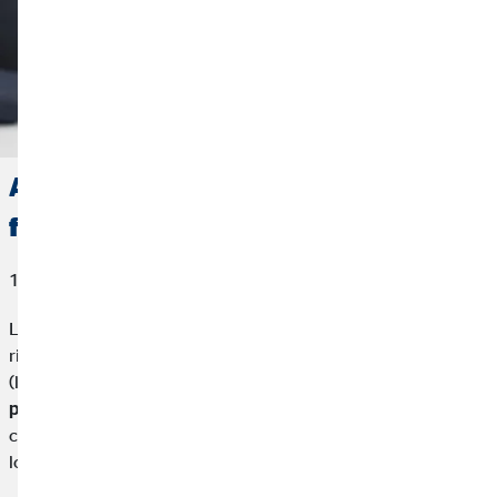
Assicurazione casa in affitto: come
funziona e chi deve pagarla
10. febbraio 2025
L'affitto di una casa comporta una serie di responsabilità e
rischi sia per il proprietario (locatore) che per l'inquilino
(locatario). Per proteggere entrambe le parti, l'
assicurazione
per una casa in affitto
è una soluzione vantaggiosa che può
coprire diversi tipi di danni e problematiche legate alla
locazione di un immobile.