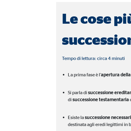
Finalità:
Racco
Le cose pi
Scadenza dei Cookie:
fino
successio
Cookies per finalità di marketing
I cookie utilizzati per finalità di marketing consentono
potrebbero essere trasmessi a terze parti, che traccia
Tempo di lettura: circa 4 minuti
Facebook Pixel
La prima fase è l’
apertura dell
Nome:
_fbp
Si parla di
successione ereditar
Fornitore:
Face
di
successione testamentaria
Finalità:
Coll
Esiste la
successione necessar
Scadenza dei Cookie:
3 me
destinata agli eredi legittimi in 