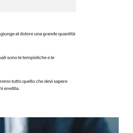
ia esterni, l'accesso a
aggiunge al dolore una grande quantità
i sono le tempistiche e le
heremo tutto quello che devi sapere
hi eredita.