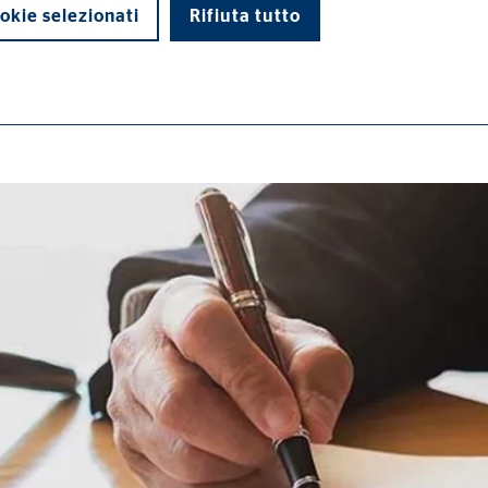
okie selezionati
Rifiuta tutto
di base e sono necessari per il corretto funzionamento del sito web.
ypo_user
3 Association
rizzazione delle impostazioni dell'utente
ione del Browser