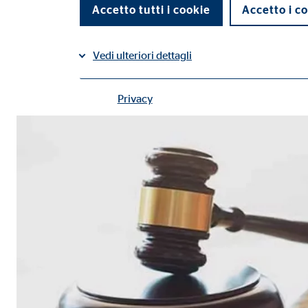
Accetto tutti i cookie
Accetto i co
Condividi su Facebook
Condividi su LinkedIn
Vedi ulteriori dettagli
Privacy
Contatti |
Cookie tecnici
I cookie tecnici permettono l'utilizzo delle funzioni 
Impostazioni utente
Nome:
fe_t
Fornitore:
TYPO
Finalità:
Memo
Scadenza dei Cookie:
Sess