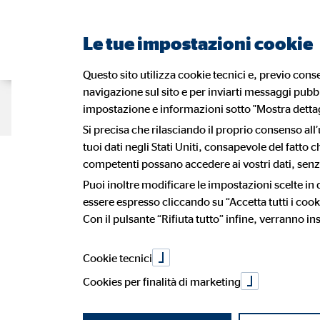
Le tue impostazioni cookie
Questo sito utilizza cookie tecnici e, previo conse
navigazione sul sito e per inviarti messaggi pubbli
Portrait
Le nostre soluzioni
Blo
impostazione e informazioni sotto "Mostra dettagl
Si precisa che rilasciando il proprio consenso all’
tuoi dati negli Stati Uniti, consapevole del fatto
Come funziona
competenti possano accedere ai vostri dati, senza
Noi in Europa
Pensioni
Vantaggi del lavoro da consulente
I nostri
Salute
Inserim
Puoi inoltre modificare le impostazioni scelte in
Racconti da OVB
essere espresso cliccando su “Accetta tutti i cook
Trovare e richiedere un referente
Candid
Con il pulsante “Rifiuta tutto” infine, verranno ins
quello che de
Cookie tecnici
Cookies per finalità di marketing
27. dicembre 2023
|
OVB Consulenza Patrimoniale srl