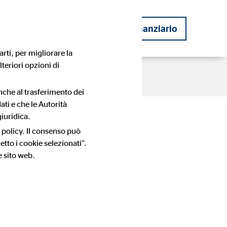
ziario
Diventare consulente finanziario
rti, per migliorare la
lteriori opzioni di
le
Informazione
anche al trasferimento dei
ati e che le Autorità
e: tutto
iuridica.
nza
Storia dell'azienda
Storie di successo dei consulenti
 policy. Il consenso può
OVB
tto i cookie selezionati”.
e sito web.