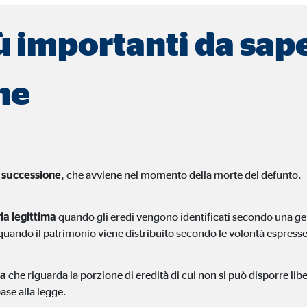
lta di dati statistici sull'uso del sito we
ù importanti da sape
 a 26 mesi
ne
 agli utenti di visualizzare pubblicità personalizzata durante la navigazione. 
no la navigazione dell'utente anche in altri siti web.
a successione
, che avviene nel momento della morte del defunto.
ia legittima
quando gli eredi vengono identificati secondo una ger
book Ireland Ltd.
quando il patrimonio viene distribuito secondo le volontà espress
egamento ai profili degli utenti
ia
che riguarda la porzione di eredità di cui non si può disporre l
si
base alla legge.