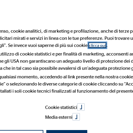
Trova un consulente finan
nso, cookie analitici, di marketing e profilazione, anche di terze pa
citari mirati e servizi in linea con le tue preferenze. Puoi trovare u
g
Servizi
Diventare consulente patrimonia
i". Se invece vuoi saperne di più sui cookie
.
clicca qui
utilizzo di cookie statistici e per finalità di marketing, acconsenti 
 che gli USA non garantiscano un adeguato livello di protezione dei d
 la succession
 che in tal caso sia possibile avvalersi di un’adeguata protezione g
 consulenti patrimoniali
ento lavorativo
I nostri partner
Il nostro modello di consule
Opportunità di sviluppo
 qualsiasi momento, accedendo al link presente nella nostra cookie
ie” o selezionando le diverse categorie di cookie cliccando su “Acce
atura
tallati i soli cookie tecnici finalizzati al funzionamento del present
vi sapere
Cookie statistici
Media esterni