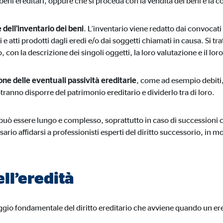
ni ereditari, oppure che si proceda con la vendita dei beni e la c
 dell’inventario dei beni
. L’inventario viene redatto dai convocati 
 atti prodotti dagli eredi e/o dai soggetti chiamati in causa. Si t
 con la descrizione dei singoli oggetti, la loro valutazione e il loro
one delle eventuali passività ereditarie
, come ad esempio debiti,
potranno disporre del patrimonio ereditario e dividerlo tra di loro.
uò essere lungo e complesso, soprattutto in caso di successioni com
sario affidarsi a professionisti esperti del diritto successorio, in m
ll’eredità
ggio fondamentale del diritto ereditario che avviene quando un ere