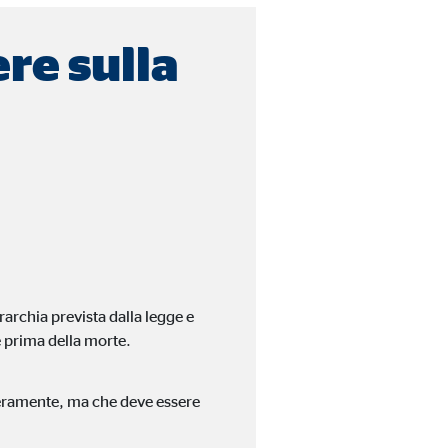
re sulla
A tal fine, i dati
archia prevista dalla legge e
e prima della morte.
iberamente, ma che deve essere