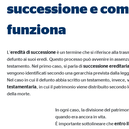
successione e co
Finalità:
Incl
Scadenza dei Cookie:
24 m
funziona
L'
eredità di successione
è un termine che si riferisce alla tra
defunto ai suoi eredi. Questo processo può avvenire in assenza
testamento. Nel primo caso, si parla di
successione ereditaria
vengono identificati secondo una gerarchia prevista dalla legg
Nel caso in cui il defunto abbia scritto un testamento, invece, 
testamentaria
, in cui il patrimonio viene distribuito secondo
della morte.
In ogni caso, la divisione del patrimo
quando era ancora in vita.
È importante sottolineare che
entro i