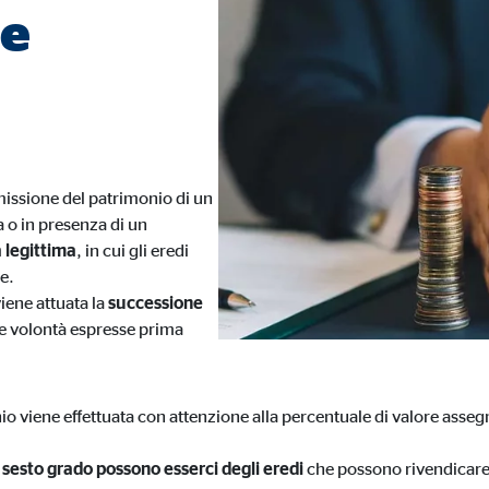
me
usione dei video
esi
smissione del patrimonio di un
 o in presenza di un
 legittima
, in cui gli eredi
e.
viene attuata la
successione
 le volontà espresse prima
nio viene effettuata con attenzione alla percentuale di valore assegn
l sesto grado possono esserci degli eredi
che possono rivendicare i