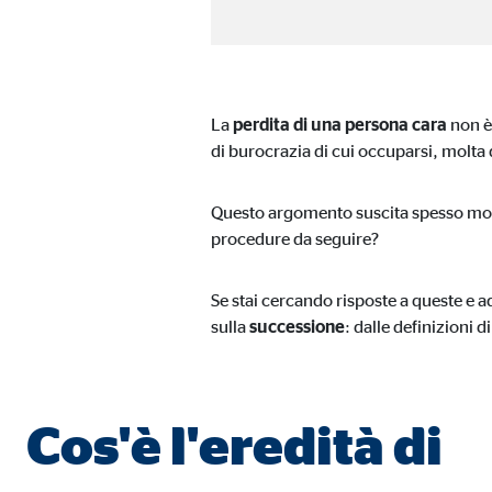
Media esterni
I contenuti di piattaforme video e cartografiche sono
questo contenuto non richiede più il rilascio del co
La
perdita di una persona cara
non è 
di burocrazia di cui occuparsi, molta 
Google Maps
Questo argomento suscita spesso molt
Nome:
goo
procedure da seguire?
Fornitore:
Goog
Finalità:
Incl
Se stai cercando risposte a queste e a
sulla
successione
: dalle definizioni d
Scadenza dei Cookie:
24 m
YouTube
Cos'è l'eredità di
Nome:
you
Fornitore:
Goog