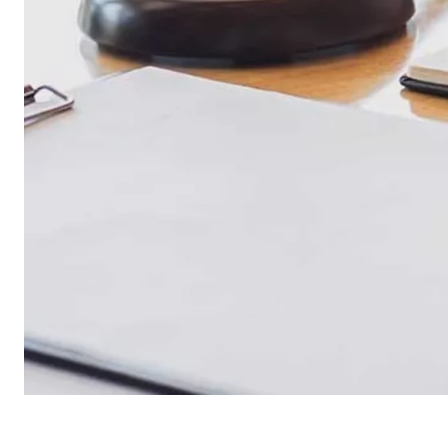
Cookie di consenso
Nome:
cook
Fornitore:
min
Finalità:
Gest
Scadenza dei Cookie:
1 a
Cookie statistici
I cookie statistici raccolgono informazioni in modo an
Google Analytics
Nome:
_ga,
Fornitore:
Goog