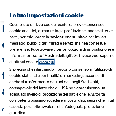
Trova un consulente finanziario
Le tue impostazioni cookie
Questo sito utilizza cookie tecnici e, previo consenso,
L’appartamento in
cookie analitici, di marketing e profilazione, anche di terze
parti, per migliorare la navigazione sul sito e per inviarti
condivisione: gestire
messaggi pubblicitari mirati e servizi in linea con le tue
preferenze. Puoi trovare ulteriori opzioni di impostazione e
informazioni sotto "Mostra dettagli". Se invece vuoi saperne
vita quotidiana,
di più sui cookie
.
clicca qui
Si precisa che rilasciando il proprio consenso all’utilizzo di
finanze e
cookie statistici e per finalità di marketing, acconsenti
anche al trasferimento dei tuoi dati negli Stati Uniti,
assicurazione
consapevole del fatto che gli USA non garantiscano un
adeguato livello di protezione dei dati e che le Autorità
competenti possano accedere ai vostri dati, senza che in tal
caso sia possibile avvalersi di un’adeguata protezione
02. settembre 2024
|
OVB Consulenza Patrimoniale srl
giuridica.