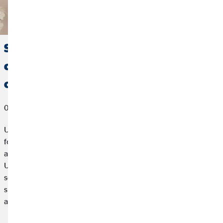
Studiare un semestre all'estero:
consigli su pianificazione,
organizzazione e finanziamento.
02. gennaio 2025
Un semestre di studio all’estero: il mix perfetto di avventura e
formazione. Che sia a Londra, in Canada o in Australia, ti
aspettano nuove culture, lingue diverse ed esperienze uniche.
Una buona preparazione è essenziale per rendere il tuo
semestre un successo. Qui puoi trovare consigli
sull'organizzazione, il finanziamento e l'assicurazione
all'estero.