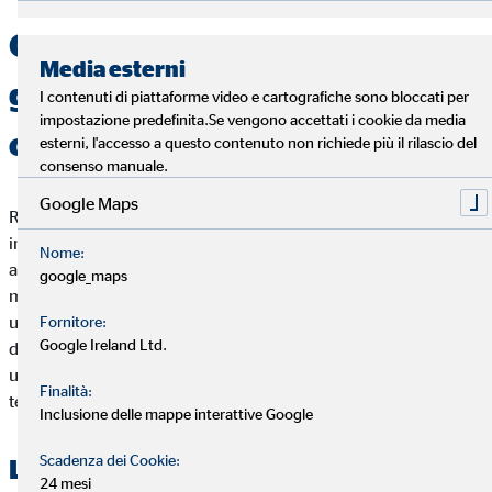
Organizzare la vita di ogni
Media esterni
giorno in un appartamento
I contenuti di piattaforme video e cartografiche sono bloccati per
impostazione predefinita.Se vengono accettati i cookie da media
condiviso
esterni, l'accesso a questo contenuto non richiede più il rilascio del
consenso manuale.
Google Maps
Regole chiare, buona comunicazione e rispetto reciproco sono
importanti. Costituiscono le basi per una convivenza
Nome:
armoniosa e piacevole in un appartamento condiviso. Tutti i
google_maps
membri che condividono l'appartamento dovrebbero svolgere
un ruolo attivo nell'organizzazione e nel rispetto delle regole
Fornitore:
Google Ireland Ltd.
della casa. Solo in questo modo si può garantire che la vita in
un appartamento rimanga piacevole e senza stress a lungo
Finalità:
termine.
Inclusione delle mappe interattive Google
Scadenza dei Cookie:
L’amministrazione del budget
24 mesi