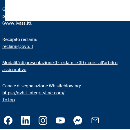
Gli estremi identificativi di OVB Consulenza Patrimoniale S.r.l.
possono essere verificati consultando il sito internet dell’IVASS
(
www.ivass.it
).
Recapito reclami:
reclami@ovb.it
Modalità di presentazione (I) reclami e (II) ricorsi all'arbitro
assicurativo
Canale di segnalazione Whistleblowing:
https://ovbit.integrityline.com/
To top