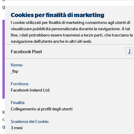
grandi, che arrivano a dieci o più membri.
Cookies per finalità di marketing
I cookie utilizzati per finalità di marketing consentono agli utenti di
Le misure di un appartamento condiviso dipendono spesso
visualizzare pubblicità personalizzata durante la navigazione. A tal
da vari fattori. Tra questi
fine, i dati potrebbero essere trasmessi a terze parti, che tracciano la
navigazione dell'utente anche in altri siti web.
La dimensione dell'appartamento
Facebook Pixel
Nome:
Il luogo di residenza
_fbp
Le preferenze personali dei membri
Fornitore:
Facebook Ireland Ltd.
Finalità:
Collegamento ai profili degli utenti
Indipendentemente dalle dimensioni di un appartamento
condiviso, è importante rispettare determinate regole per
Scadenza dei Cookie:
garantire una buona convivenza.
3 mesi