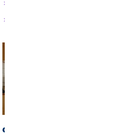
Come viene suddiviso il frigorifero?
Da chi e come vengono sostenuti i
costi
?
Comunicazione e conflitti