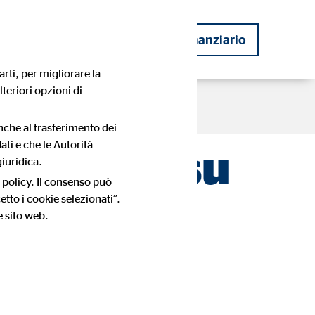
ziario
Diventare consulente finanziario
rti, per migliorare la
lteriori opzioni di
le
Informazione
anche al trasferimento dei
ati e che le Autorità
a sapere su
iuridica.
nza
Storia dell'azienda
Storie di successo dei consulenti
 policy. Il consenso può
OVB
tto i cookie selezionati”.
e sito web.
ro