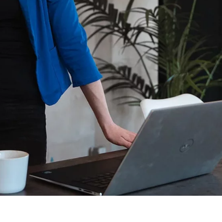
ie_consent_v2
dshape
ire le impostazioni relative al consenso
nno
onimo. Queste informazioni ci aiutano a capire il modo in cui i nostri utenti 
 _gat_UA-41411249-12, _gid
le Ireland Ltd.