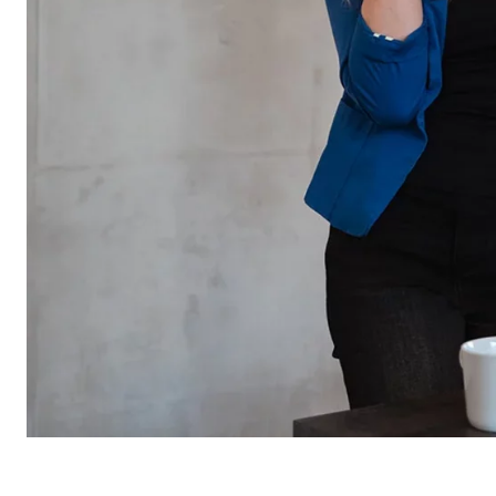
Cookie di consenso
Nome:
cook
Fornitore:
min
Finalità:
Gest
Scadenza dei Cookie:
1 a
Cookie statistici
I cookie statistici raccolgono informazioni in modo an
Google Analytics
Nome:
_ga,
Fornitore:
Goog