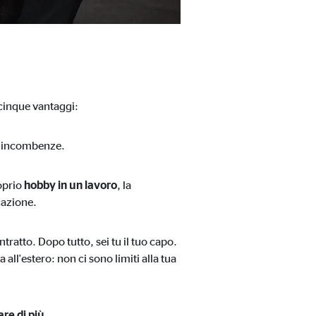
 cinque vantaggi:
 e incombenze.
roprio
hobby in un lavoro
, la
cazione.
ontratto. Dopo tutto, sei tu il tuo capo.
 all'estero: non ci sono limiti alla tua
re di più.