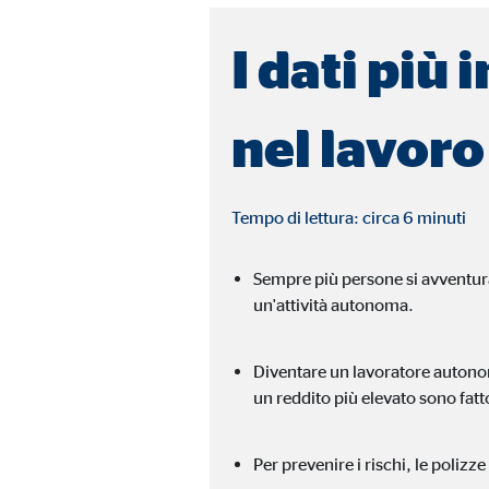
Finalità:
Racco
I dati più
Scadenza dei Cookie:
fino
nel lavor
Cookies per finalità di marketing
I cookie utilizzati per finalità di marketing consentono
potrebbero essere trasmessi a terze parti, che traccia
Tempo di lettura: circa 6 minuti
Facebook Pixel
Sempre più persone si avventur
un'attività autonoma.
Nome:
_fbp
Fornitore:
Face
Diventare un lavoratore autonom
un reddito più elevato sono fatto
Finalità:
Coll
Scadenza dei Cookie:
3 me
Per prevenire i rischi, le poliz