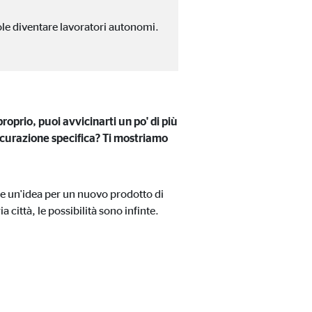
ole diventare lavoratori autonomi.
ia esterni, l'accesso a
roprio, puoi avvicinarti un po' di più
icurazione specifica? Ti mostriamo
re un'idea per un nuovo prodotto di
 città, le possibilità sono infinte.