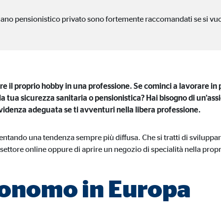
piano pensionistico privato sono fortemente raccomandati se si vu
 bloccati per impostazione predefinita.Se vengono accettati i cookie da med
nsenso manuale.
e il proprio hobby in una professione. Se cominci a lavorare in p
gle_maps
 tua sicurezza sanitaria o pensionistica? Hai bisogno di un’ass
videnza adeguata se ti avventuri nella libera professione.
le Ireland Ltd.
usione delle mappe interattive Google
entando una tendenza sempre più diffusa. Che si tratti di sviluppa
settore online oppure di aprire un negozio di specialità nella propria
esi
tonomo in Europa
tube
le Ireland Ltd.