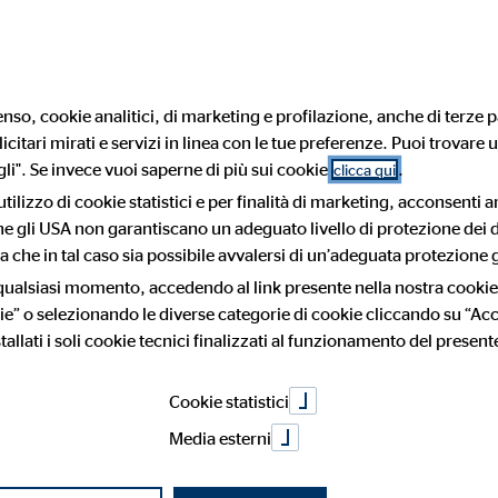
Trova un consulente finan
nso, cookie analitici, di marketing e profilazione, anche di terze pa
citari mirati e servizi in linea con le tue preferenze. Puoi trovare u
g
Servizi
Diventare consulente patrimonia
i". Se invece vuoi saperne di più sui cookie
.
clicca qui
utilizzo di cookie statistici e per finalità di marketing, acconsenti 
 che gli USA non garantiscano un adeguato livello di protezione dei d
mo: cosa c'è d
 che in tal caso sia possibile avvalersi di un’adeguata protezione g
 consulenti patrimoniali
ento lavorativo
I nostri partner
Il nostro modello di consule
Opportunità di sviluppo
 qualsiasi momento, accedendo al link presente nella nostra cookie
ie” o selezionando le diverse categorie di cookie cliccando su “Acce
atura
tallati i soli cookie tecnici finalizzati al funzionamento del present
sanitaria e alt
Cookie statistici
Media esterni