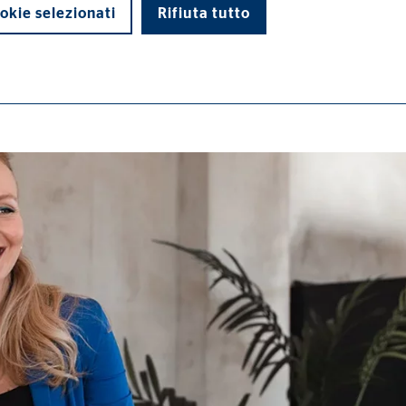
okie selezionati
Rifiuta tutto
di base e sono necessari per il corretto funzionamento del sito web.
ypo_user
3 Association
rizzazione delle impostazioni dell'utente
ione del Browser