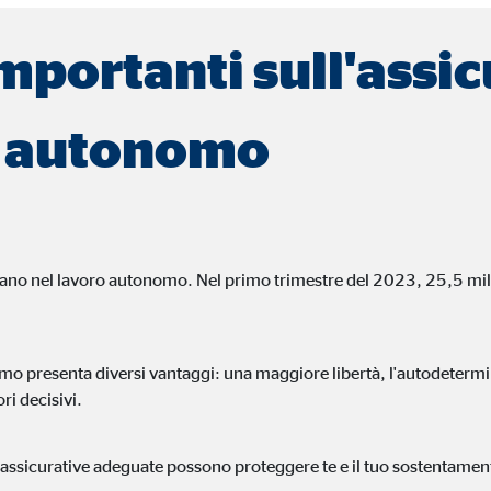
lta di dati statistici sull'uso del sito we
 importanti sull'assi
 a 26 mesi
o autonomo
 agli utenti di visualizzare pubblicità personalizzata durante la navigazione. 
no la navigazione dell'utente anche in altri siti web.
ano nel lavoro autonomo. Nel primo trimestre del 2023, 25,5 mil
book Ireland Ltd.
o presenta diversi vantaggi: una maggiore libertà, l'autodetermina
ri decisivi.
egamento ai profili degli utenti
si
ze assicurative adeguate possono proteggere te e il tuo sostentamen