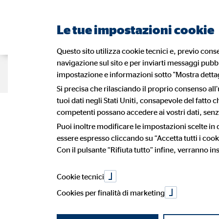
Le tue impostazioni cookie
Questo sito utilizza cookie tecnici e, previo conse
navigazione sul sito e per inviarti messaggi pubbli
Portrait
Le nostre soluzioni
Blo
impostazione e informazioni sotto "Mostra dettagl
Si precisa che rilasciando il proprio consenso all’
tuoi dati negli Stati Uniti, consapevole del fatto
Lavoro autono
competenti possano accedere ai vostri dati, senza
Noi in Europa
Pensioni
Vantaggi del lavoro da consulente
I nostri
Salute
Inserim
Puoi inoltre modificare le impostazioni scelte in
Racconti da OVB
essere espresso cliccando su “Accetta tutti i cook
Trovare e richiedere un referente
Candid
Con il pulsante “Rifiuta tutto” infine, verranno ins
assicurazione 
Cookie tecnici
Cookies per finalità di marketing
02. ottobre 2023
|
OVB Consulenza Patrimoniale srl