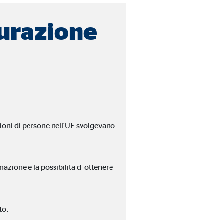
curazione
A tal fine, i dati
ioni di persone nell'UE svolgevano
zione e la possibilità di ottenere
to.