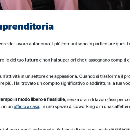
imprenditoria
avore del lavoro autonomo. I più comuni sono in particolare questi
trollo del tuo
futuro
e non hai superiori che ti assegnano compiti
 un'attività in un settore che appassiona. Quando si trasforma il p
re più. Hai trovato un compito significativo o addirittura la tua vo
tempo in modo libero e flessibile
, senza orari di lavoro fissi per c
: in un
ufficio a casa
, in uno spazio di coworking o in una caffetteria
e influenzarne l’andamento. Se lavori di più, puoi anche
guadagna