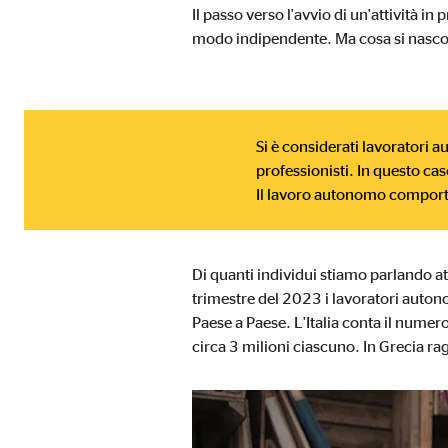
Il passo verso l'avvio di un'attività i
Finalità:
Incl
modo indipendente. Ma cosa si nasco
Scadenza dei Cookie:
24 m
Si è considerati lavoratori a
professionisti. In questo cas
Il lavoro autonomo comporta 
Di quanti individui stiamo parlando a
trimestre del 2023 i lavoratori auton
Paese a Paese. L'Italia conta il numer
circa 3 milioni ciascuno. In Grecia r