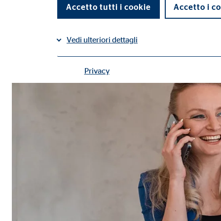
Accetto tutti i cookie
Accetto i co
Condividi su Facebook
Condividi su LinkedIn
Vedi ulteriori dettagli
Privacy
Contatti |
Cookie tecnici
I cookie tecnici permettono l'utilizzo delle funzioni 
Impostazioni utente
Nome:
fe_t
Fornitore:
TYPO
Finalità:
Memo
Scadenza dei Cookie:
Sess