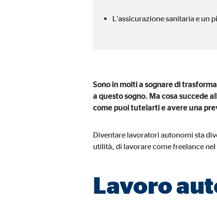
Media esterni
L'assicurazione sanitaria e un 
I contenuti di piattaforme video e cartografiche sono
questo contenuto non richiede più il rilascio del co
Google Maps
Sono in molti a sognare di trasformar
Nome:
goo
a questo sogno. Ma cosa succede alla
come puoi tutelarti e avere una pre
Fornitore:
Goog
Finalità:
Incl
Diventare lavoratori autonomi sta div
utilità, di lavorare come freelance nel 
Scadenza dei Cookie:
24 m
YouTube
Lavoro au
Nome:
you
Fornitore:
Goog