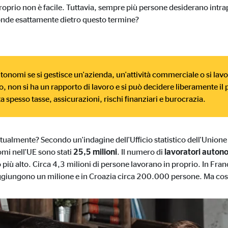
n proprio non è facile. Tuttavia, sempre più persone desiderano intr
usione dei video
nde esattamente dietro questo termine?
esi
utonomi se si gestisce un'azienda, un'attività commerciale o si lav
o, non si ha un rapporto di lavoro e si può decidere liberamente il 
spesso tasse, assicurazioni, rischi finanziari e burocrazia.
ttualmente? Secondo un'indagine dell'Ufficio statistico dell'Unione
omi nell'UE sono stati
25,5 milioni
. Il numero di
lavoratori auton
o più alto. Circa 4,3 milioni di persone lavorano in proprio. In Fr
aggiungono un milione e in Croazia circa 200.000 persone. Ma cos